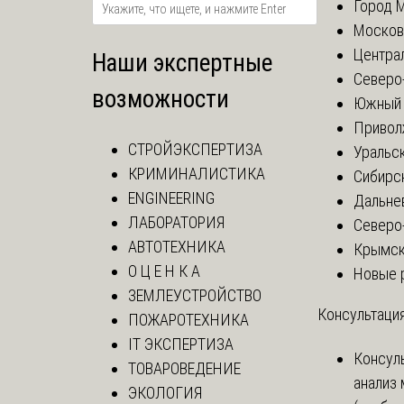
Город 
Москов
Центра
Наши экспертные
Северо
возможности
Южный 
Привол
СТРОЙЭКСПЕРТИЗА
Уральск
КРИМИНАЛИСТИКА
Сибирс
ENGINEERING
Дальне
ЛАБОРАТОРИЯ
Северо
АВТОТЕХНИКА
Крымск
О Ц Е Н К А
Новые 
ЗЕМЛЕУСТРОЙСТВО
Консультация
ПОЖАРОТЕХНИКА
IT ЭКСПЕРТИЗА
Консул
ТОВАРОВЕДЕНИЕ
анализ
ЭКОЛОГИЯ