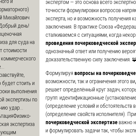
ного и
экспертом — это основа всего экспертно
орматорного)
точности формулировки вопросов напрям
й Михайлович
эксперта, но и возможность получения к
Добрый день!
заключения. В практике Союза «Федера
оценочная
сталкиваемся с ситуациями, когда неко
иза для суда на
проведения почерковедческой экспе
т стоимости
однозначный ответ или получению вероя
 коммерческого
доказательственную силу заключения. 
..
Формулируя
вопросы на почерковедче
равствуйте,
возможности, так и ограничения этого в
 будет стоить и
решает определённый круг задач, котор
сроки выполнения
групп: идентификационные (установление
ой экспертизы по
(определение условий и обстоятельств 
ию удар...
(определение свойств исполнителя). Пр
ьтация
Физико-
почерковедческой экспертизе
важно н
ская экспертиза
и формулировать задачи так, чтобы эксп
дующим