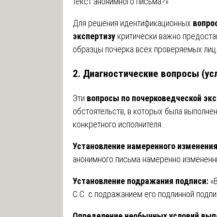
текст анонимного письма?»
Для решения идентификационных
вопро
экспертизу
критически важно предоста
образцы почерка всех проверяемых лиц
2. Диагностические вопросы (ус
Эти
вопросы по почерковедческой эк
обстоятельств, в которых была выполнен
конкретного исполнителя.
Установление намеренного изменения
анонимного письма намеренно измененн
Установление подражания подписи:
«В
С.С. с подражанием его подлинной подпи
Определение необычных условий вып