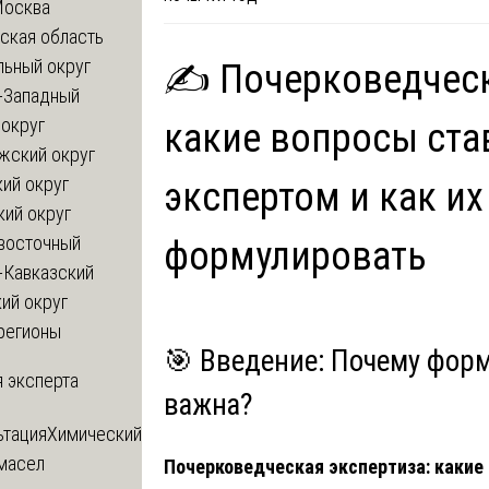
Москва
ская область
льный округ
✍️ Почерковедческ
-Западный
округ
какие вопросы ста
жский округ
ий округ
экспертом и как и
кий округ
восточный
формулировать
-Кавказский
ий округ
регионы
🎯 Введение: Почему фор
 эксперта
важна?
ьтация
Химический
 масел
Почерковедческая экспертиза: какие