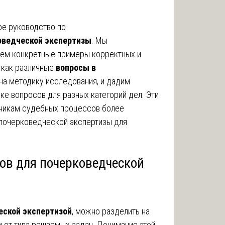
ое руководство по
оведческой экспертизы
. Мы
дём конкретные примеры корректных и
 как различные
вопросы в
на методику исследования, и дадим
ке вопросов для разных категорий дел. Эти
тникам судебных процессов более
почерковедческой экспертизы для
сов для почерковедческой
еской экспертизой
, можно разделить на
и от типа решаемых задач. Понимание этой