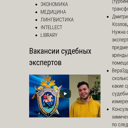
(турбин
ЭКОНОМИКА
трансф
МЕДИЦИНА
Дмитри
ЛИНГВИСТИКА
Козлов
INTELLECT
Нужна 
LIBRARY
эксперт
предме
Вакансии судебных
аренды
экспертов
помеще.
Вера
Зд
сколько
какие 
судебн
измерен
Консул
химиче
по сле