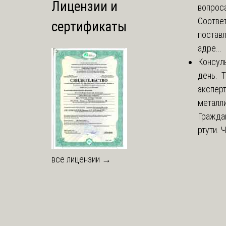
Лицензии и
вопроса
Соответ
сертификаты
постав
адре...
Консул
день. 
экспер
металли
Гражда
ртути. 
все лицензии →