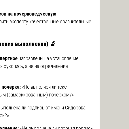
сов на почерковедческую
вить эксперту качественные сравнительные
.
ловия выполнения) 🔬
спертизе
направлены на установление
а рукопись, а не на определение
 почерка:
«Не выполнен ли текст
ым (замаскированным) почерком?»
ыполнена ли подпись от имени Сидорова
си?»
олнения:
«Не выполнена ли спорная подпись