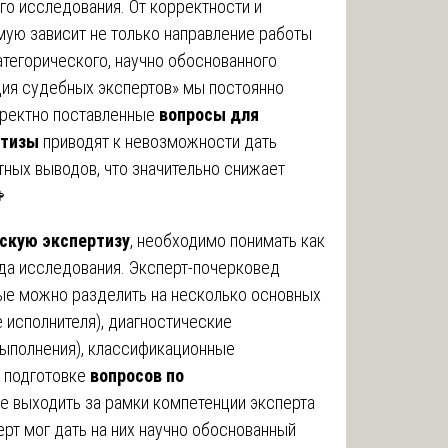
го исследования. От корректности и
ую зависит не только направление работы
атегорического, научно обоснованного
ция судебных экспертов» мы постоянно
рректно поставленные
вопросы для
ртизы
приводят к невозможности дать
тных выводов, что значительно снижает

скую экспертизу
, необходимо понимать как
ида исследования. Эксперт-почерковед
ые можно разделить на несколько основных
 исполнителя), диагностические
выполнения), классификационные
и подготовке
вопросов по
е выходить за рамки компетенции эксперта
ерт мог дать на них научно обоснованный