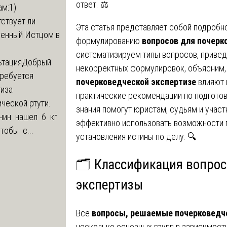
ответ. ⚖️
м:1)
ствует ли
Эта статья представляет собой подробн
ленный Истцом в
формулированию
вопросов для почерк
систематизируем типы вопросов, приве
ьтация
Добрый
некорректных формулировок, объясним,
Требуется
почерковедческой экспертизе
влияют 
тиза
практические рекомендации по подготов
ческой ртути.
знания помогут юристам, судьям и учас
нин нашел 6 кг.
эффективно использовать возможности 
Чтобы с...
установления истины по делу. 🔍
🗂️ Классификация вопро
экспертизы
Все
вопросы, решаемые почерковедч
несколько основных групп в зависимост