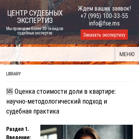
Skip
Ждем ваших заявок!
ЦЕНТР СУДЕБНЫХ
to
+7 (995) 100-33-55
ЭКСПЕРТИЗ
content
info@fse.ms
Мы проводим более 30-ти видов
судебных экспертиз
Заказать экспертизу
МЕНЮ
LIBRARY
🆘 Оценка стоимости доли в квартире:
научно-методологический подход и
судебная практика
Раздел 1.
Введение: