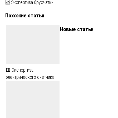
🆘 Экспертиза брусчатки
по
Похожие статьи
записям
Новые статьи
🟥 Экспертиза
электрического счетчика