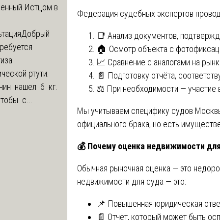
ленный Истцом в
Федерация судебных экспертов провод
ьтация
Добрый
📑 Анализ документов, подтверж
Требуется
🏠 Осмотр объекта с фотофиксац
тиза
📈 Сравнение с аналогами на рын
ческой ртути.
📄 Подготовку отчёта, соответст
нин нашел 6 кг.
⚖️ При необходимости — участие 
Чтобы с...
Мы учитываем специфику судов Москвы 
официального брака, но есть имуществ
💰
Почему оценка недвижимости для
Обычная рыночная оценка — это недорог
недвижимости для суда — это:
📌 Повышенная юридическая отве
📄 Отчёт, который может быть ос