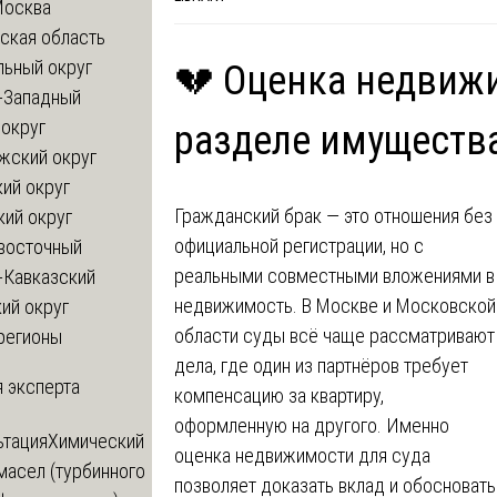
Москва
ская область
льный округ
💔 Оценка недвижи
-Западный
округ
разделе имущества
жский округ
ий округ
Гражданский брак — это отношения без
кий округ
официальной регистрации, но с
восточный
реальными совместными вложениями в
-Кавказский
недвижимость. В Москве и Московской
ий округ
области суды всё чаще рассматривают
регионы
дела, где один из партнёров требует
 эксперта
компенсацию за квартиру,
оформленную на другого. Именно
ьтация
Химический
оценка недвижимости для суда
масел (турбинного
позволяет доказать вклад и обосновать