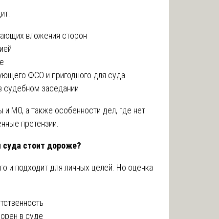
ит:
дающих вложения сторон
ией
ке
вующего ФСО и пригодного для суда
в судебном заседании
и МО, а также особенности дел, где нет
енные претензии.
 суда стоит дороже?
о и подходит для личных целей. Но оценка
тственность
порен в суде