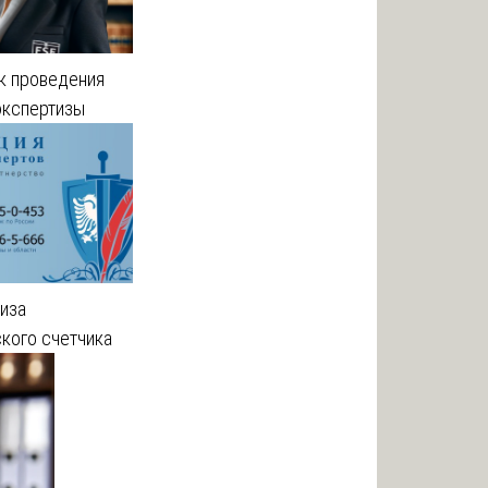
к проведения
экспертизы
иза
кого счетчика