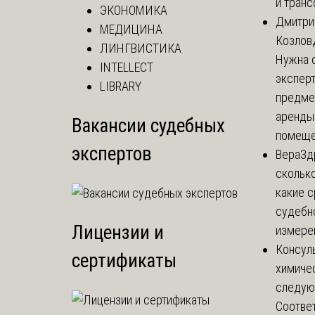
и тран
ЭКОНОМИКА
Дмитри
МЕДИЦИНА
Козлов
ЛИНГВИСТИКА
Нужна 
INTELLECT
эксперт
LIBRARY
предме
аренды
Вакансии судебных
помеще.
экспертов
Вера
Зд
сколько
какие 
судебн
Лицензии и
измерен
Консул
сертификаты
химичес
следую
Соответ