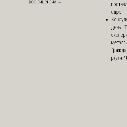
все лицензии →
постав
адре...
Консул
день. 
экспер
металли
Гражда
ртути. 