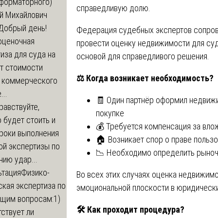
сформаторного)
справедливую долю.
й Михайлович
Добрый день!
Федерация судебных экспертов сопрово
оценочная
провести оценку недвижимости для суда
иза для суда на
основой для справедливого решения.
т стоимости
⚖️
Когда возникает необходимость?
 коммерческого
..
🧾 Один партнёр оформил недвижим
равствуйте,
покупке
 будет стоить и
💰 Требуется компенсация за влож
сроки выполнения
🏠 Возникает спор о праве польз
ой экспертизы по
📉 Необходимо определить рыноч
ию удар...
ьтация
Физико-
Во всех этих случаях оценка недвижимо
кая экспертиза по
эмоциональной плоскости в юридическ
щим вопросам:1)
🛠
Как проходит процедура?
ствует ли