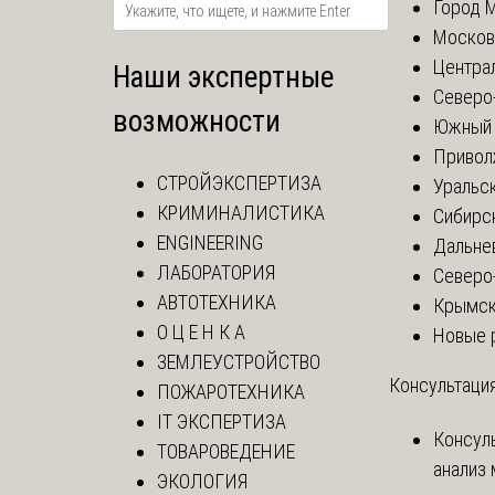
Город 
Москов
Центра
Наши экспертные
Северо
возможности
Южный 
Привол
СТРОЙЭКСПЕРТИЗА
Уральск
КРИМИНАЛИСТИКА
Сибирс
ENGINEERING
Дальне
ЛАБОРАТОРИЯ
Северо
АВТОТЕХНИКА
Крымск
О Ц Е Н К А
Новые 
ЗЕМЛЕУСТРОЙСТВО
Консультация
ПОЖАРОТЕХНИКА
IT ЭКСПЕРТИЗА
Консул
ТОВАРОВЕДЕНИЕ
анализ 
ЭКОЛОГИЯ