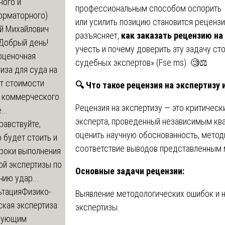
ного и
профессиональным способом оспорить
орматорного)
или усилить позицию становится рецензи
й Михайлович
разъясняет,
как заказать рецензию на
Добрый день!
учесть и почему доверить эту задачу с
оценочная
судебных экспертов» (
Fse.ms
). 🧐⚖️
иза для суда на
т стоимости
🔍
Что такое рецензия на экспертизу 
 коммерческого
Рецензия на экспертизу — это критичес
..
эксперта, проведенный независимым кв
равствуйте,
оценить научную обоснованность, метод
 будет стоить и
соответствие выводов представленным 
сроки выполнения
ой экспертизы по
Основные задачи рецензии:
ию удар...
ьтация
Физико-
Выявление методологических ошибок и 
ская экспертиза
экспертизы.
дующим