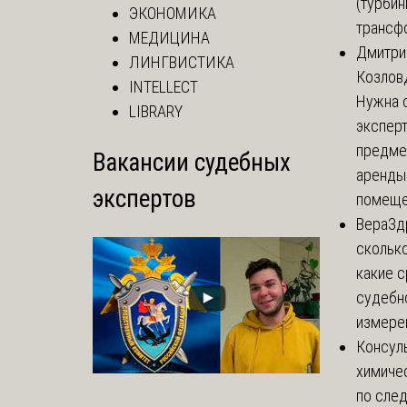
(турбин
ЭКОНОМИКА
трансф
МЕДИЦИНА
Дмитри
ЛИНГВИСТИКА
Козлов
INTELLECT
Нужна 
LIBRARY
эксперт
предме
Вакансии судебных
аренды
экспертов
помеще.
Вера
Зд
сколько
какие 
судебн
измерен
Консул
химиче
по сле