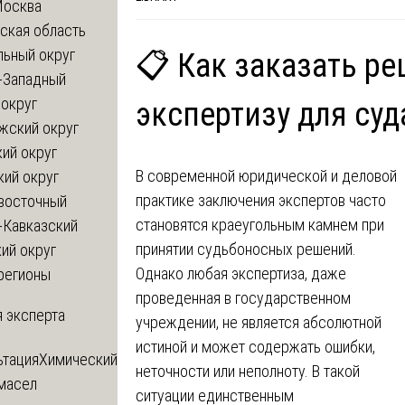
Москва
ская область
льный округ
📋 Как заказать р
-Западный
округ
экспертизу для суд
жский округ
ий округ
В современной юридической и деловой
кий округ
практике заключения экспертов часто
восточный
становятся краеугольным камнем при
-Кавказский
принятии судьбоносных решений.
ий округ
Однако любая экспертиза, даже
регионы
проведенная в государственном
 эксперта
учреждении, не является абсолютной
истиной и может содержать ошибки,
ьтация
Химический
неточности или неполноту. В такой
 масел
ситуации единственным