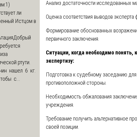
Анализ достаточности исследованных м
м:1)
ствует ли
Оценка соответствия выводов эксперта 
ленный Истцом в
Формирование обоснованных возражени
ьтация
Добрый
первичного заключения.
Требуется
Ситуации, когда необходимо понять, 
тиза
экспертизу:
ческой ртути.
нин нашел 6 кг.
Подготовка к судебному заседанию для
Чтобы с...
противоположной стороны.
Необходимость обжалования заключения
учреждения.
Требование получить альтернативное пр
своей позиции.