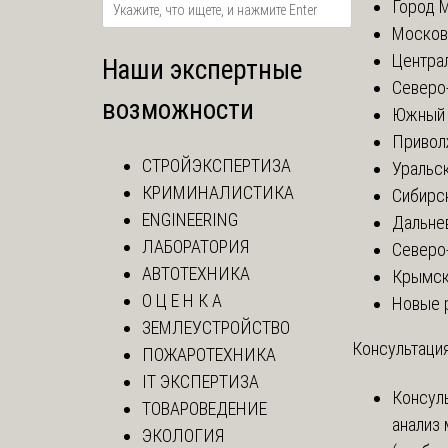
Город 
Москов
Центра
Наши экспертные
Северо
возможности
Южный 
Привол
СТРОЙЭКСПЕРТИЗА
Уральск
КРИМИНАЛИСТИКА
Сибирс
ENGINEERING
Дальне
ЛАБОРАТОРИЯ
Северо
АВТОТЕХНИКА
Крымск
О Ц Е Н К А
Новые 
ЗЕМЛЕУСТРОЙСТВО
Консультация
ПОЖАРОТЕХНИКА
IT ЭКСПЕРТИЗА
Консул
ТОВАРОВЕДЕНИЕ
анализ
ЭКОЛОГИЯ