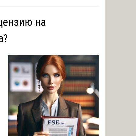
ецензию на
а?