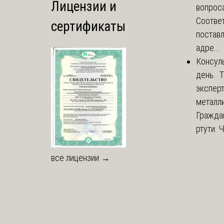
Лицензии и
вопроса
Соответ
сертификаты
постав
адре...
Консул
день. 
экспер
металли
Гражда
ртути. 
все лицензии →