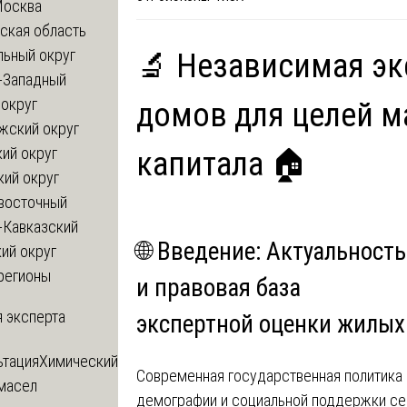
Москва
ская область
льный округ
🔬 Независимая эк
-Западный
округ
домов для целей м
жский округ
ий округ
капитала 🏠
кий округ
восточный
-Кавказский
🌐 Введение: Актуальность
ий округ
регионы
и правовая база
 эксперта
экспертной оценки жилых
ьтация
Химический
Современная государственная политика
 масел
демографии и социальной поддержки се