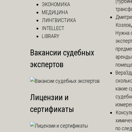
(турбин
ЭКОНОМИКА
трансф
МЕДИЦИНА
Дмитри
ЛИНГВИСТИКА
Козлов
INTELLECT
Нужна 
LIBRARY
эксперт
предме
Вакансии судебных
аренды
экспертов
помеще.
Вера
Зд
сколько
какие 
Лицензии и
судебн
измерен
сертификаты
Консул
химиче
по сле