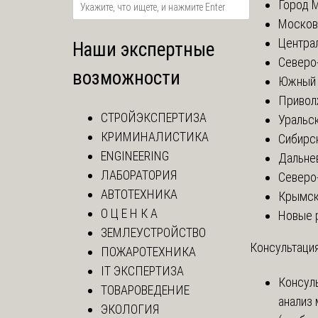
Город 
Москов
Центра
Наши экспертные
Северо
возможности
Южный 
Привол
СТРОЙЭКСПЕРТИЗА
Уральск
КРИМИНАЛИСТИКА
Сибирс
ENGINEERING
Дальне
ЛАБОРАТОРИЯ
Северо
АВТОТЕХНИКА
Крымск
О Ц Е Н К А
Новые 
ЗЕМЛЕУСТРОЙСТВО
Консультация
ПОЖАРОТЕХНИКА
IT ЭКСПЕРТИЗА
Консул
ТОВАРОВЕДЕНИЕ
анализ
ЭКОЛОГИЯ