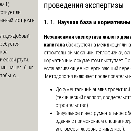
проведения экспертизы
м:1)
ствует ли
ленный Истцом в
1. 1. Научная база и нормативн
ьтация
Добрый
Независимая экспертиза жилого дом
Требуется
капитала
базируется на междисциплин
тиза
строительной механики, теплофизики, с
ческой ртути.
нормативным документом выступает По
нин нашел 6 кг.
устанавливающее исчерпывающий переч
Чтобы с...
Методология включает последовательны
Документальный анализ проектной
(технический паспорт, свидетельст
строительство).
Визуальное и инструментальное о
здания с применением специализир
влагомеры, лазерные нивелиры).