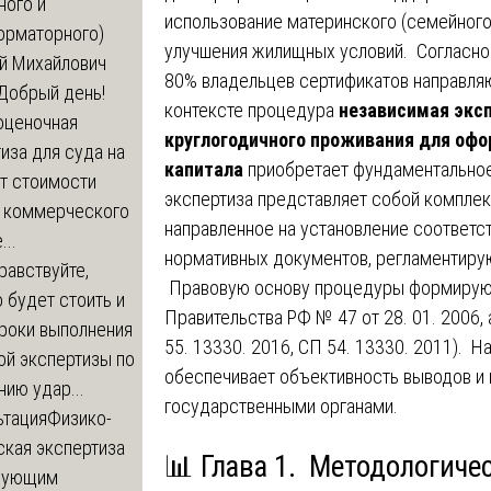
ного и
использование материнского (семейного
орматорного)
улучшения жилищных условий. Согласно
й Михайлович
80% владельцев сертификатов направляю
Добрый день!
контексте процедура
независимая экс
оценочная
круглогодичного проживания для офо
иза для суда на
капитала
приобретает фундаментальное 
т стоимости
экспертиза представляет собой компле
 коммерческого
направленное на установление соответ
..
нормативных документов, регламентиру
равствуйте,
Правовую основу процедуры формируют
 будет стоить и
Правительства РФ № 47 от 28. 01. 2006,
сроки выполнения
55. 13330. 2016, СП 54. 13330. 2011). 
ой экспертизы по
обеспечивает объективность выводов и 
ию удар...
государственными органами.
ьтация
Физико-
ская экспертиза
📊 Глава 1. Методологиче
дующим