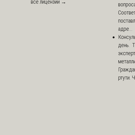
все лицензии →
вопроса
Соответ
постав
адре...
Консул
день. 
экспер
металли
Гражда
ртути. 