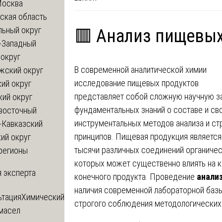
Москва
ская область
льный округ
🟥 Анализ пищевых
-Западный
округ
В современной аналитической химии
жский округ
исследование пищевых продуктов
ий округ
представляет собой сложную научную з
кий округ
фундаментальных знаний о составе и св
восточный
инструментальных методов анализа и с
-Кавказский
принципов. Пищевая продукция являетс
ий округ
тысячи различных соединений органичес
регионы
которых может существенно влиять на к
 эксперта
конечного продукта. Проведение
анали
наличия современной лабораторной баз
ьтация
Химический
строгого соблюдения методологических
 масел