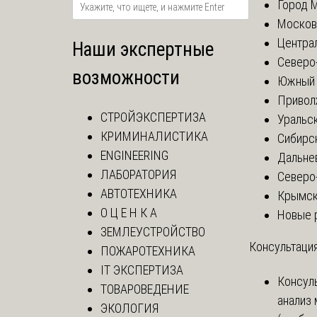
Город 
Москов
Центра
Наши экспертные
Северо
возможности
Южный 
Привол
СТРОЙЭКСПЕРТИЗА
Уральск
КРИМИНАЛИСТИКА
Сибирс
ENGINEERING
Дальне
ЛАБОРАТОРИЯ
Северо
АВТОТЕХНИКА
Крымск
О Ц Е Н К А
Новые 
ЗЕМЛЕУСТРОЙСТВО
Консультация
ПОЖАРОТЕХНИКА
IT ЭКСПЕРТИЗА
Консул
ТОВАРОВЕДЕНИЕ
анализ
ЭКОЛОГИЯ