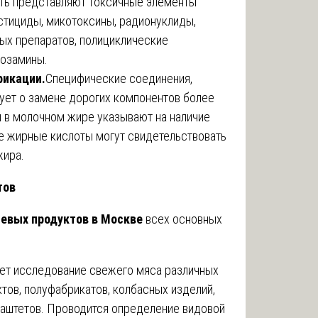
ть представляют токсичные элементы
пестициды, микотоксины, радионуклиды,
ых препаратов, полициклические
розамины.
фикации.
Специфические соединения,
ует о замене дорогих компонентов более
 в молочном жире указывают на наличие
е жирные кислоты могут свидетельствовать
жира.
тов
евых продуктов в Москве
всех основных
ет исследование свежего мяса различных
тов, полуфабрикатов, колбасных изделий,
паштетов. Проводится определение видовой