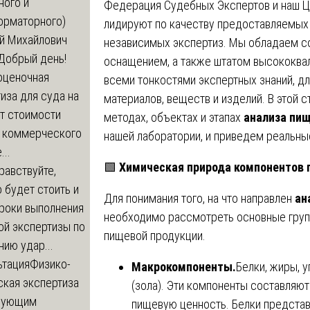
ного и
Федерация Судебных Экспертов и наш Ц
орматорного)
лидируют по качеству предоставляемых 
й Михайлович
независимых экспертиз. Мы обладаем 
Добрый день!
оснащением, а также штатом высококва
оценочная
всеми тонкостями экспертных знаний, д
иза для суда на
материалов, веществ и изделий. В этой
т стоимости
методах, объектах и этапах
анализа пи
 коммерческого
нашей лаборатории, и приведем реальны
..
🟩
Химическая природа компонентов
равствуйте,
 будет стоить и
Для понимания того, на что направлен
ан
сроки выполнения
необходимо рассмотреть основные груп
ой экспертизы по
пищевой продукции.
ию удар...
ьтация
Физико-
Макрокомпоненты.
Белки, жиры, 
ская экспертиза
(зола). Эти компоненты составляю
дующим
пищевую ценность. Белки предста