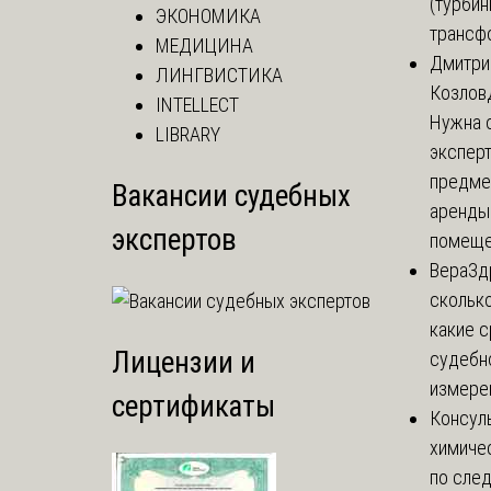
(турбин
ЭКОНОМИКА
трансф
МЕДИЦИНА
Дмитри
ЛИНГВИСТИКА
Козлов
INTELLECT
Нужна 
LIBRARY
эксперт
предме
Вакансии судебных
аренды
экспертов
помеще.
Вера
Зд
сколько
какие 
Лицензии и
судебн
измерен
сертификаты
Консул
химиче
по сле