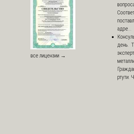
вопроса
Соответ
постав
адре...
Консул
день. 
экспер
все лицензии →
металли
Гражда
ртути. 