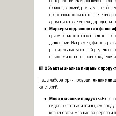
переработки. Наибольшую опаснос
(свинец, кадмий, ртуть, мышьяк), 
остаточные количества ветеринарн
ароматические углеводороды, нит
Маркеры подлинности и фальси
присутствие которых свидетельств
дешевыми. Например, фитостерины
растительных масел. Определенны
о виде животного происхождения 
🟩
Объекты анализа пищевых продук
Наша лаборатория проводит
анализ пищ
категорий.
Мясо и мясные продукты.
Включа
видов животных и птицы, субпродук
копченостей, мясных консервов и 