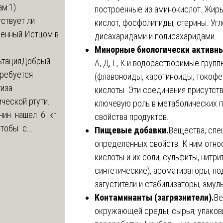
м:1)
построенные из аминокислот. Жир
ствует ли
кислот, фосфолипиды, стерины. У
ленный Истцом в
дисахаридами и полисахаридами.
Минорные биологически активн
ьтация
Добрый
А, Д, Е, К и водорастворимые групп
Требуется
(флавоноиды, каротиноиды, токофе
тиза
кислоты. Эти соединения присутств
ческой ртути.
ключевую роль в метаболических 
нин нашел 6 кг.
свойства продуктов.
Чтобы с...
Пищевые добавки.
Вещества, спе
определенных свойств. К ним отно
кислоты и их соли, сульфиты, нитри
синтетические), ароматизаторы, под
загустители и стабилизаторы, эмул
Контаминанты (загрязнители).
Ве
окружающей среды, сырья, упаков