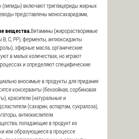
ы (липиды) включают триглицериды жирных
глеводы представлены моносахаридами,
ые вещества.
Витамины (жирорастворимые
ы В, С, РР), ферменты, антиоксиданты
ролы), эфирные масла, органические
уют в малых количествах, но играют
процессах и определяют специфические
циально вносимые в продукты для придания
сятся консерванты (бензойная, сорбиновая
ты), красители (натуральные и
сластители (сахарин, аспартам, сукралоза),
ьгаторы, антиокислители.
щества, попадающие в продукт из
ки или образующиеся в процессе