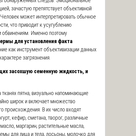
ды обнаруженных следов. Эмоциональное
цией, зачастую препятствует объективной
. Человек может интерпретировать обычное
сти, что приводит к усугублению
м обвинениям. Именно поэтому
пермы для установления факта
ние как инструмент объективизации данных
характере загрязнения.
щих засохшую семенную жидкость, и
а тканях пятна, визуально напоминающие
йно широк и включает множество
го происхождения. В их число входят
урт, кефир, сметана, творог, различные
масло, маргарин, растительные масла,
емы для лица и тела, лосьоны, молочко для