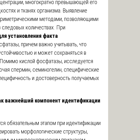
нцентрации, многократно превышающей его
костях и тканях организма. Выявление
ориметрическими методами, позволяющими
в следовых количествах. При
для установления факта
фатазы, причем важно учитывать, что
устойчивостью и может сохраняться в
 Помимо кислой фосфатазы, исследуется
ючая спермин, семиногелин, специфические
специфичность и достоверность получаемых
ак важнейший компонент идентификации
ся обязательным этапом при идентификации
зировать морфологические структуры,
начимым микроскопическим признаком