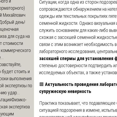
ного и
Ситуации, когда одна из сторон подозре
орматорного)
сопровождаются обнаружением на нател
й Михайлович
одежды или текстильных покрытиях пят
Добрый день!
семенной жидкости. Однако визуальная 
оценочная
служить основанием для каких-либо выво
иза для суда на
схожая с засохшей семенной жидкостью
т стоимости
связи с этим возникает необходимость 
 коммерческого
лабораторного исследования, централь
..
засохшей спермы для установления 
равствуйте,
степенью достоверности подтвердить ил
 будет стоить и
исследуемых объектах, а также установ
сроки выполнения
🟥
Актуальность проведения лаборато
ой экспертизы по
супружескую неверность
ию удар...
ьтация
Физико-
Практика показывает, что подавляющее 
ская экспертиза
ситуацией подозрения в измене, испыты
дующим