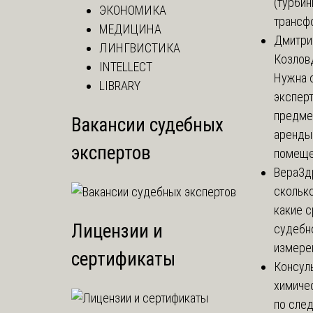
(турбин
ЭКОНОМИКА
трансф
МЕДИЦИНА
Дмитри
ЛИНГВИСТИКА
Козлов
INTELLECT
Нужна 
LIBRARY
эксперт
предме
Вакансии судебных
аренды
экспертов
помеще.
Вера
Зд
сколько
какие 
Лицензии и
судебн
измерен
сертификаты
Консул
химиче
по сле