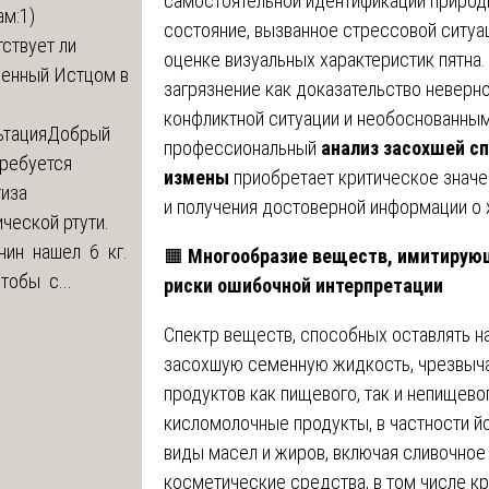
самостоятельной идентификации приро
м:1)
состояние, вызванное стрессовой ситуа
ствует ли
оценке визуальных характеристик пятна
ленный Истцом в
загрязнение как доказательство неверно
конфликтной ситуации и необоснованны
ьтация
Добрый
профессиональный
анализ засохшей с
Требуется
измены
приобретает критическое значе
тиза
и получения достоверной информации о 
ческой ртути.
нин нашел 6 кг.
🟧
Многообразие веществ, имитирую
Чтобы с...
риски ошибочной интерпретации
Спектр веществ, способных оставлять н
засохшую семенную жидкость, чрезвыча
продуктов как пищевого, так и непищево
кисломолочные продукты, в частности йог
виды масел и жиров, включая сливочное 
косметические средства, в том числе кр