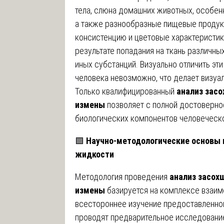
тела, слюна домашних животных, особенн
а также разнообразные пищевые проду
консистенцию и цветовые характеристики
результате попадания на ткань различны
иных субстанций. Визуально отличить э
человека невозможно, что делает визуа
Только квалифицированный
анализ зас
измены
позволяет с полной достоверно
биологических компонентов человеческ
🟩
Научно-методологические основы 
жидкости
Методология проведения
анализ засох
измены
базируется на комплексе взаим
всестороннее изучение предоставленног
проводят предварительное исследование