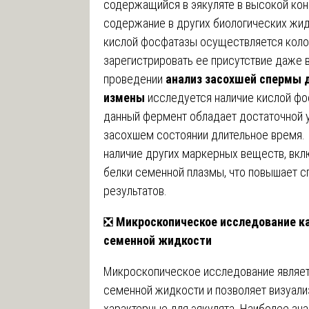
содержащийся в эякуляте в высокой ко
содержание в других биологических жид
кислой фосфатазы осуществляется кол
зарегистрировать ее присутствие даже 
проведении
анализ засохшей спермы 
измены
исследуется наличие кислой фос
данный фермент обладает достаточной 
засохшем состоянии длительное время.
наличие других маркерных веществ, вкл
белки семенной плазмы, что повышает 
результатов.
❎
Микроскопическое исследование к
семенной жидкости
Микроскопическое исследование являет
семенной жидкости и позволяет визуали
характерные для эякулята. Наиболее з