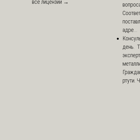
все лицензии →
вопроса
Соответ
постав
адре...
Консул
день. 
экспер
металли
Гражда
ртути. 