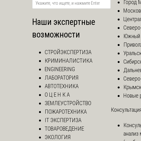
Город 
Москов
Центра
Наши экспертные
Северо
возможности
Южный 
Привол
СТРОЙЭКСПЕРТИЗА
Уральск
КРИМИНАЛИСТИКА
Сибирс
ENGINEERING
Дальне
ЛАБОРАТОРИЯ
Северо
АВТОТЕХНИКА
Крымск
О Ц Е Н К А
Новые 
ЗЕМЛЕУСТРОЙСТВО
Консультация
ПОЖАРОТЕХНИКА
IT ЭКСПЕРТИЗА
Консул
ТОВАРОВЕДЕНИЕ
анализ
ЭКОЛОГИЯ