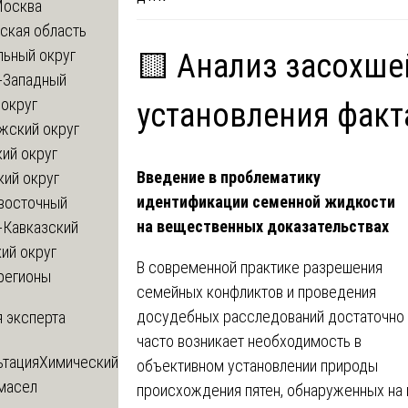
Москва
ская область
льный округ
🟨 Анализ засохше
-Западный
округ
установления фак
жский округ
ий округ
Введение в проблематику
кий округ
идентификации семенной жидкости
восточный
на вещественных доказательствах
-Кавказский
ий округ
В современной практике разрешения
регионы
семейных конфликтов и проведения
досудебных расследований достаточно
 эксперта
часто возникает необходимость в
ьтация
Химический
объективном установлении природы
 масел
происхождения пятен, обнаруженных на 