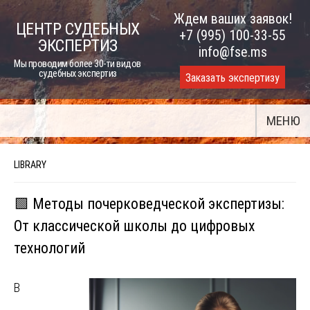
Skip
Ждем ваших заявок!
ЦЕНТР СУДЕБНЫХ
to
+7 (995) 100-33-55
ЭКСПЕРТИЗ
content
info@fse.ms
Мы проводим более 30-ти видов
судебных экспертиз
Заказать экспертизу
МЕНЮ
LIBRARY
🟩 Методы почерковедческой экспертизы:
От классической школы до цифровых
технологий
В