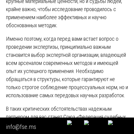
крупные материальные ценности, но и судьбы людей,
крайне важно, чтобы исследование проводилось с
применением наиболее эффективных и научно
обоснованных методик.
Именно поэтому, когда перед вами встает вопрос о
проведении экспертизы, принципиально важным
становится выбор экспертной организации, владеющей
всем арсеналом современных методов и имеющей
опыт их успешного применения. Необходимо
обращаться в структуры, которые гарантируют не
только строгое соблюдение процессуальных норм, но и
использование самых передовых научных разработок.
В таких критических обстоятельствах надежным
партнером для вас станет Союз «Федерация судебных
экспертов» и АНО «Центр криминалистических
info@fse.ms
экспертиз». Эти объединения аккумулируют лучшие