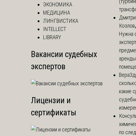
(турбин
ЭКОНОМИКА
трансф
МЕДИЦИНА
Дмитри
ЛИНГВИСТИКА
Козлов
INTELLECT
Нужна 
LIBRARY
эксперт
предме
Вакансии судебных
аренды
экспертов
помеще.
Вера
Зд
сколько
какие 
Лицензии и
судебн
измерен
сертификаты
Консул
химиче
по сле