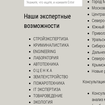
Город 
Москов
Центра
Наши экспертные
Северо
возможности
Южный 
Привол
СТРОЙЭКСПЕРТИЗА
Уральск
КРИМИНАЛИСТИКА
Сибирс
ENGINEERING
Дальне
ЛАБОРАТОРИЯ
Северо
АВТОТЕХНИКА
Крымск
О Ц Е Н К А
Новые 
ЗЕМЛЕУСТРОЙСТВО
Консультация
ПОЖАРОТЕХНИКА
IT ЭКСПЕРТИЗА
Консул
ТОВАРОВЕДЕНИЕ
анализ
ЭКОЛОГИЯ