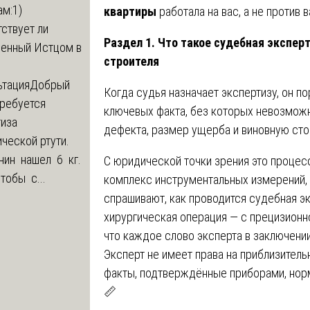
м:1)
квартиры
работала на вас, а не против в
ствует ли
Раздел 1. Что такое судебная эксперт
ленный Истцом в
строителя
ьтация
Добрый
Когда судья назначает экспертизу, он п
Требуется
ключевых факта, без которых невозможн
тиза
дефекта, размер ущерба и виновную сто
ческой ртути.
нин нашел 6 кг.
С юридической точки зрения это процесс
Чтобы с...
комплекс инструментальных измерений, 
спрашивают, как проводится судебная эк
хирургическая операция — с прецизионно
что каждое слово эксперта в заключени
Эксперт не имеет права на приблизител
факты, подтверждённые приборами, норм
📏