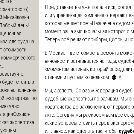
ного и
Представьте: вы уже подали иск, сосед
орматорного)
или управляющая компания отвергают ваш
й Михайлович
которая меняет всё: «Назначена судом эк
Добрый день!
момент ваша эмоциональная история о м
оценочная
Теперь всё решают приборы, цифры и н
иза для суда на
т стоимости
В Москве, где стоимость ремонта может
 коммерческого
виновности затягивается на годы, судеб
..
«моментом истины», который определит, 
равствуйте,
стенами и пустым кошельком. 🏚️💧
 будет стоить и
сроки выполнения
Мы, эксперты Союза «Федерация судебн
ой экспертизы по
судебные экспертизы по заливам. Мы зна
ию удар...
ходатайства до заключения, от первого
ьтация
Физико-
акте. Сегодня мы раскроем вам все секр
ская экспертиза
какие вопросы ставить перед экспертом
дующим
и, главное, как сделать так, чтобы
судебн