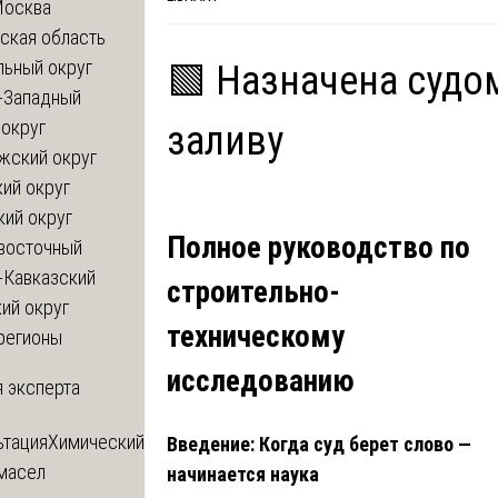
Москва
ская область
льный округ
🟩 Назначена судо
-Западный
округ
заливу
жский округ
ий округ
кий округ
Полное руководство по
восточный
-Кавказский
строительно-
ий округ
техническому
регионы
исследованию
 эксперта
ьтация
Химический
Введение: Когда суд берет слово —
 масел
начинается наука