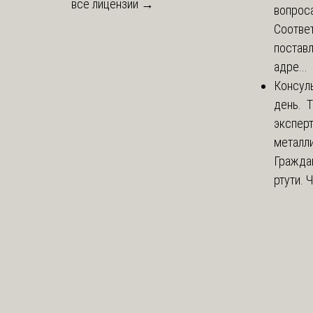
все лицензии →
вопроса
Соответ
постав
адре...
Консул
день. 
экспер
металли
Гражда
ртути. 