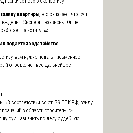
д назначает свою экспертизу.
 заливу квартиры
, это означает, что суд
реждения. Эксперт независим. Он не
 работает на истину. ⚖️
как подаётся ходатайство
пертизу, вам нужно подать письменное
орый определяет всё дальнейшее
н.
: «В соответствии со ст. 79 ГПК РФ, ввиду
познаний в области строительно-
рошу суд назначить по делу судебную