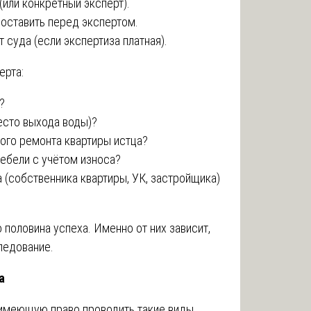
(или конкретный эксперт).
поставить перед экспертом.
т суда (если экспертиза платная).
ерта:
?
есто выхода воды)?
ого ремонта квартиры истца?
ебели с учётом износа?
а (собственника квартиры, УК, застройщика)
половина успеха. Именно от них зависит,
ледование.
а
 имеющую право проводить такие виды