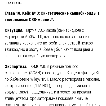
препарата.
Глава 10. Кейс № 3: Синтетические каннабиноиды в
«легальном» CBD-масле
⚠️
Ситуация.
Партия CBD-масла (каннабидиол) с
маркировкой «0% ТГК, легально во всех странах»
вызвала у нескольких потребителей острый психоз,
тахикардию и рвоту. Образец был изъят полицией и
направлен на судебную экспертизу.
Экспертиза.
ГХ-МС/МС в режиме полного
сканирования (SCAN) с последующей идентификацией
по библиотеке Wiley/NIST. Масло растворяли в гексане,
экстрагировали 0,1 М HCl (для перевода аминов в
водную фазу), подщелачивали и реэкстрагировали
этилацетатом. Хроматограмма показала пики, не
соответствующие ни одному природному каннабиноиду.