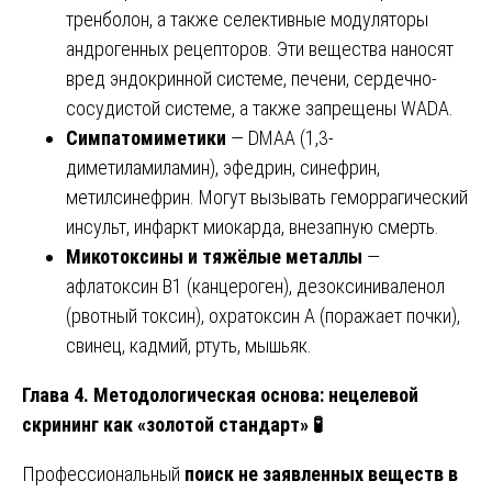
тренболон, а также селективные модуляторы
андрогенных рецепторов. Эти вещества наносят
вред эндокринной системе, печени, сердечно-
сосудистой системе, а также запрещены WADA.
Симпатомиметики
— DMAA (1,3-
диметиламиламин), эфедрин, синефрин,
метилсинефрин. Могут вызывать геморрагический
инсульт, инфаркт миокарда, внезапную смерть.
Микотоксины и тяжёлые металлы
—
афлатоксин B1 (канцероген), дезоксиниваленол
(рвотный токсин), охратоксин А (поражает почки),
свинец, кадмий, ртуть, мышьяк.
Глава 4. Методологическая основа: нецелевой
скрининг как «золотой стандарт»
🧪
Профессиональный
поиск не заявленных веществ в