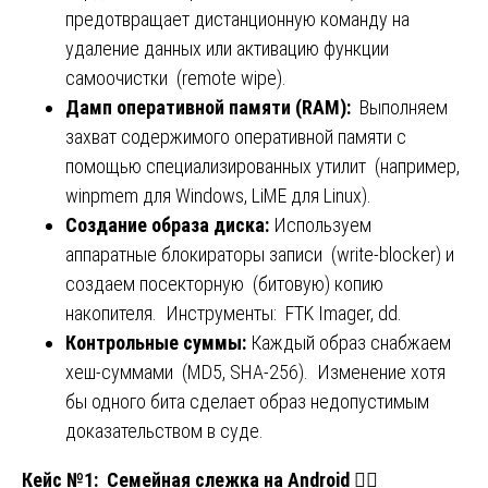
предотвращает дистанционную команду на
удаление данных или активацию функции
самоочистки (remote wipe).
Дамп оперативной памяти (RAM):
Выполняем
захват содержимого оперативной памяти с
помощью специализированных утилит (например,
winpmem для Windows, LiME для Linux).
Создание образа диска:
Используем
аппаратные блокираторы записи (write-blocker) и
создаем посекторную (битовую) копию
накопителя. Инструменты: FTK Imager, dd.
Контрольные суммы:
Каждый образ снабжаем
хеш-суммами (MD5, SHA-256). Изменение хотя
бы одного бита сделает образ недопустимым
доказательством в суде.
Кейс №1: Семейная слежка на Android
🕵️‍♂️