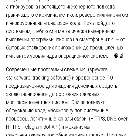
антивирусов, а настоящего инженерного подхода,
граничащего с криминалистикой, реверс-инжинирингом
и низкоуровневым анализом кода. Речь пойдет о
системном, глубоком и методически выверенном
выявлении программ-шпионов на смартфоне и пк — от
бытовых сталкерских приложений до промышленных
имплантов уровня ядра операционной системы. 🧠🔬
Современные программы слежения (spyware,
stalkerware, tracking software) и вредоносное ПО,
предназначенное для хищения денежных средств,
эволюционировали до состояния сложных
многокомпонентных систем. Они используют
обфускацию кода, маскировку под системные
процессы, легитимные каналы связи (HTTPS, DNS-over-
HTTPS, Telegram Bot API) и механизмы
самоуничтожения при обнаружении отладки. Поэтому