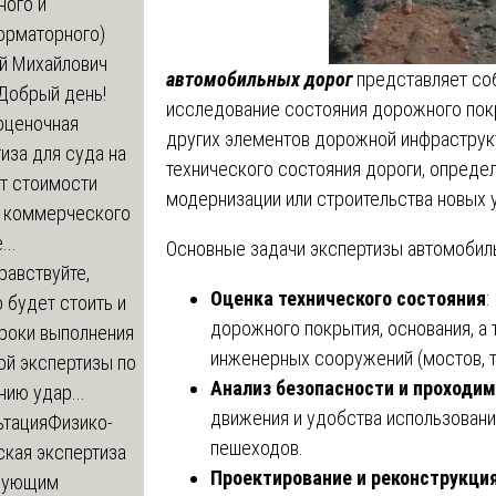
ного и
орматорного)
й Михайлович
автомобильных дорог
представляет со
Добрый день!
исследование состояния дорожного пок
оценочная
других элементов дорожной инфраструкт
иза для суда на
технического состояния дороги, опреде
т стоимости
модернизации или строительства новых 
 коммерческого
..
Основные задачи экспертизы автомобил
равствуйте,
Оценка технического состояния
:
 будет стоить и
дорожного покрытия, основания, а 
сроки выполнения
инженерных сооружений (мостов, ту
ой экспертизы по
Анализ безопасности и проходи
ию удар...
движения и удобства использовани
ьтация
Физико-
пешеходов.
ская экспертиза
Проектирование и реконструкци
дующим