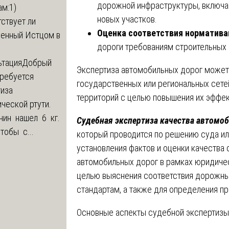
дорожной инфраструктуры, включа
м:1)
новых участков.
ствует ли
Оценка соответствия норматива
ленный Истцом в
дороги требованиям строительных 
ьтация
Добрый
Экспертиза автомобильных дорог может
Требуется
государственных или региональных сетей
тиза
территорий с целью повышения их эффек
ческой ртути.
нин нашел 6 кг.
Судебная экспертиза качества автомо
Чтобы с...
который проводится по решению суда ил
установления фактов и оценки качества 
автомобильных дорог в рамках юридичес
целью выяснения соответствия дорожны
стандартам, а также для определения пр
Основные аспекты судебной экспертизы