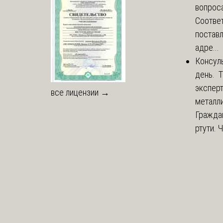
вопроса
Соответ
постав
адре...
Консул
день. 
экспер
все лицензии →
металли
Гражда
ртути. 