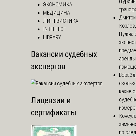
(турбин
ЭКОНОМИКА
трансф
МЕДИЦИНА
Дмитри
ЛИНГВИСТИКА
Козлов
INTELLECT
Нужна 
LIBRARY
эксперт
предме
Вакансии судебных
аренды
экспертов
помеще.
Вера
Зд
сколько
какие 
Лицензии и
судебн
измерен
сертификаты
Консул
химиче
по сле