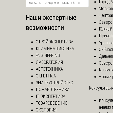
Город 
Москов
Центра
Наши экспертные
Северо
возможности
Южный 
Привол
СТРОЙЭКСПЕРТИЗА
Уральск
КРИМИНАЛИСТИКА
Сибирс
ENGINEERING
Дальне
ЛАБОРАТОРИЯ
Северо
АВТОТЕХНИКА
Крымск
О Ц Е Н К А
Новые 
ЗЕМЛЕУСТРОЙСТВО
Консультация
ПОЖАРОТЕХНИКА
IT ЭКСПЕРТИЗА
Консул
ТОВАРОВЕДЕНИЕ
анализ
ЭКОЛОГИЯ