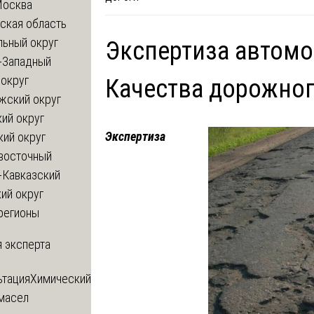
Москва
ская область
льный округ
Экспертиза автомо
-Западный
округ
Качества дорожног
жский округ
ий округ
Экспертиза
кий округ
восточный
-Кавказский
ий округ
регионы
 эксперта
ьтация
Химический
 масел