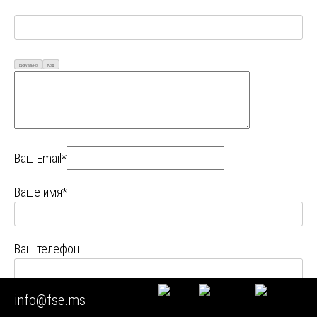
Визуально
Код
Ваш Email*
Ваше имя*
Ваш телефон
info@fse.ms
Ваш город