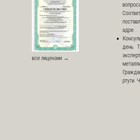
вопроса
Соответ
постав
адре...
Консул
день. 
экспер
все лицензии →
металли
Гражда
ртути. 