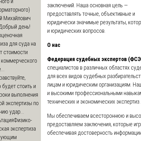
ного и
заключений. Наша основная цель —
орматорного)
предоставлять точные, объективные и
й Михайлович
юридически значимые результаты, кото
Добрый день!
и юридических вопросов.
оценочная
иза для суда на
О нас
т стоимости
Федерация судебных экспертов (ФСЭ
 коммерческого
специалистов в различных областях суд
..
для всех видов судебных разбирательст
равствуйте,
лицам и юридическим организациям. На
 будет стоить и
и высокими профессиональными навыкам
сроки выполнения
технических и экономических экспертиз.
ой экспертизы по
ию удар...
Мы обеспечиваем всестороннюю и высо
ьтация
Физико-
предоставляем заключения, которые игр
ская экспертиза
обеспечивая достоверность информации
дующим