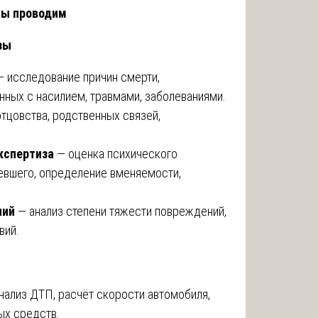
мы проводим
зы
 исследование причин смерти,
нных с насилием, травмами, заболеваниями.
тцовства, родственных связей,
кспертиза
— оценка психического
евшего, определение вменяемости,
ний
— анализ степени тяжести повреждений,
вий.
нализ ДТП, расчёт скорости автомобиля,
ых средств.