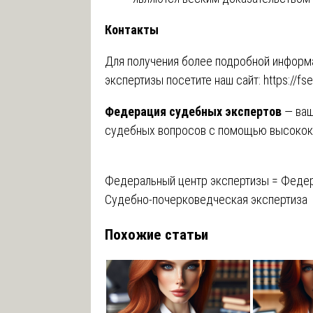
Контакты
Для получения более подробной информа
экспертизы посетите наш сайт:
https://fs
Федерация судебных экспертов
— ваш
судебных вопросов с помощью высокока
Навигация
Федеральный центр экспертизы = Федер
Судебно-почерковедческая экспертиза
по
Похожие статьи
записям