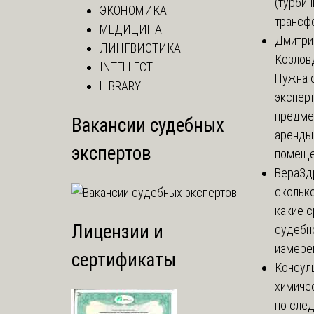
(турбин
ЭКОНОМИКА
трансф
МЕДИЦИНА
Дмитри
ЛИНГВИСТИКА
Козлов
INTELLECT
Нужна 
LIBRARY
эксперт
предме
Вакансии судебных
аренды
экспертов
помеще.
Вера
Зд
сколько
какие 
Лицензии и
судебн
измерен
сертификаты
Консул
химиче
по сле