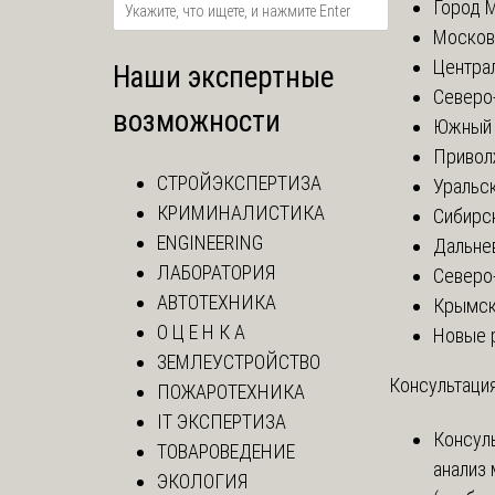
Город 
Москов
Центра
Наши экспертные
Северо
возможности
Южный 
Привол
СТРОЙЭКСПЕРТИЗА
Уральск
КРИМИНАЛИСТИКА
Сибирс
ENGINEERING
Дальне
ЛАБОРАТОРИЯ
Северо
АВТОТЕХНИКА
Крымск
О Ц Е Н К А
Новые 
ЗЕМЛЕУСТРОЙСТВО
Консультация
ПОЖАРОТЕХНИКА
IT ЭКСПЕРТИЗА
Консул
ТОВАРОВЕДЕНИЕ
анализ
ЭКОЛОГИЯ