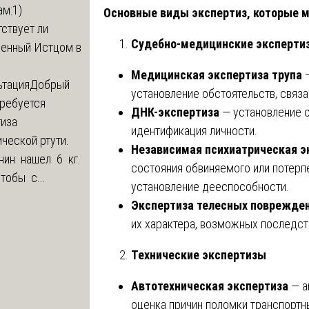
м:1)
Основные виды экспертиз, которые 
ствует ли
Судебно-медицинские эксперти
ленный Истцом в
Медицинская экспертиза трупа
—
ьтация
Добрый
установление обстоятельств, связа
Требуется
ДНК-экспертиза
— установление о
тиза
идентификация личности.
ческой ртути.
Независимая психиатрическая э
нин нашел 6 кг.
состояния обвиняемого или потерп
Чтобы с...
установление дееспособности.
Экспертиза телесных поврежде
их характера, возможных последст
Технические экспертизы
Автотехническая экспертиза
— а
оценка причин поломки транспортн