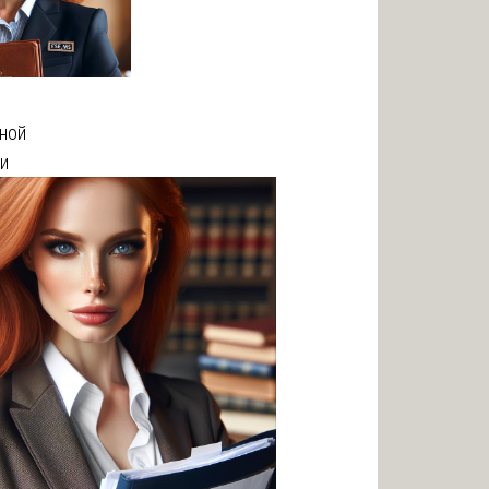
ной
и