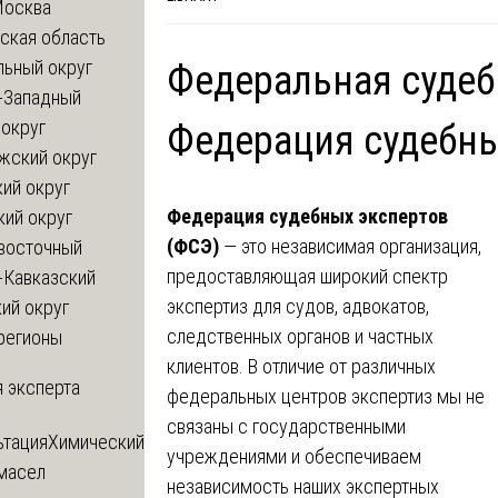
Москва
ская область
льный округ
Федеральная судеб
-Западный
округ
Федерация судебны
жский округ
ий округ
Федерация судебных экспертов
кий округ
(ФСЭ)
— это независимая организация,
восточный
предоставляющая широкий спектр
-Кавказский
экспертиз для судов, адвокатов,
ий округ
следственных органов и частных
регионы
клиентов. В отличие от различных
 эксперта
федеральных центров экспертиз мы не
связаны с государственными
ьтация
Химический
учреждениями и обеспечиваем
 масел
независимость наших экспертных