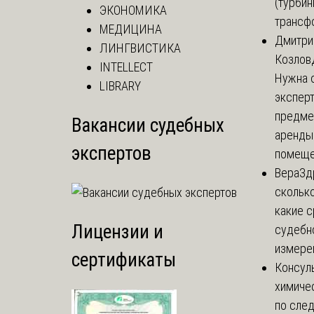
(турбин
ЭКОНОМИКА
трансф
МЕДИЦИНА
Дмитри
ЛИНГВИСТИКА
Козлов
INTELLECT
Нужна 
LIBRARY
эксперт
предме
Вакансии судебных
аренды
экспертов
помеще.
Вера
Зд
сколько
какие 
Лицензии и
судебн
измерен
сертификаты
Консул
химиче
по сле