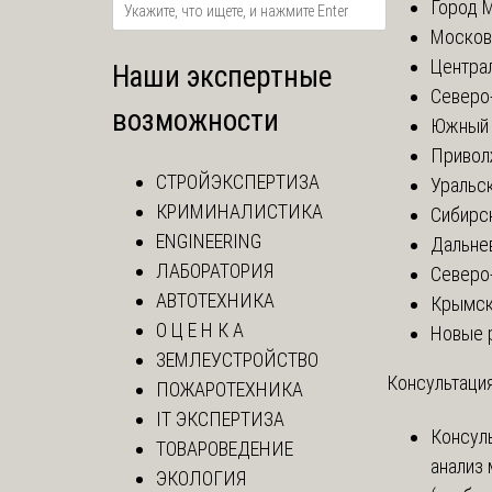
Город 
Москов
Центра
Наши экспертные
Северо
возможности
Южный 
Привол
СТРОЙЭКСПЕРТИЗА
Уральск
КРИМИНАЛИСТИКА
Сибирс
ENGINEERING
Дальне
ЛАБОРАТОРИЯ
Северо
АВТОТЕХНИКА
Крымск
О Ц Е Н К А
Новые 
ЗЕМЛЕУСТРОЙСТВО
Консультация
ПОЖАРОТЕХНИКА
IT ЭКСПЕРТИЗА
Консул
ТОВАРОВЕДЕНИЕ
анализ
ЭКОЛОГИЯ