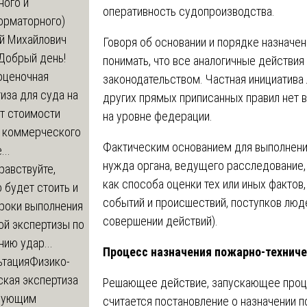
ного и
оперативность судопроизводства.
орматорного)
й Михайлович
Говоря об основании и порядке назначе
Добрый день!
понимать, что все аналогичные действия
оценочная
законодательством. Частная инициатива 
иза для суда на
других прямых приписанных правил нет 
т стоимости
на уровне федерации.
 коммерческого
Фактическим основанием для выполнени
..
нужда органа, ведущего расследование,
равствуйте,
как способа оценки тех или иных фактов
 будет стоить и
событий и происшествий, поступков люде
сроки выполнения
совершении действий).
ой экспертизы по
ию удар...
Процесс назначения пожарно-технич
ьтация
Физико-
ская экспертиза
Решающее действие, запускающее проце
дующим
считается постановление о назначении 