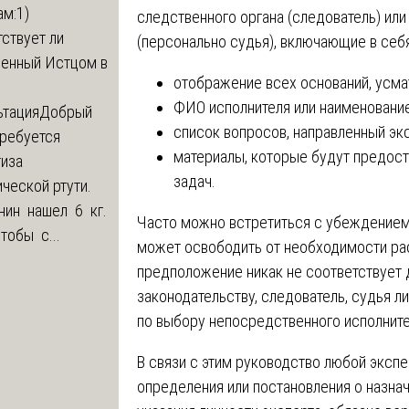
м:1)
следственного органа (следователь) или
ствует ли
(персонально судья), включающие в себя
ленный Истцом в
отображение всех оснований, усм
ФИО исполнителя или наименование
ьтация
Добрый
список вопросов, направленный эк
Требуется
материалы, которые будут предост
тиза
задач.
ческой ртути.
нин нашел 6 кг.
Часто можно встретиться с убеждением,
Чтобы с...
может освободить от необходимости рас
предположение никак не соответствует 
законодательству, следователь, судья 
по выбору непосредственного исполните
В связи с этим руководство любой экспе
определения или постановления о назна