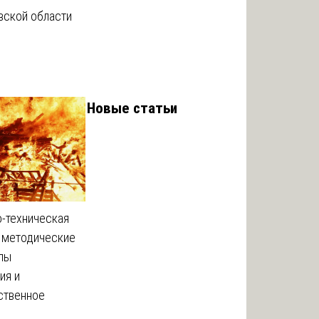
вской области
Новые статьи
-техническая
: методические
апы
ия и
ственное