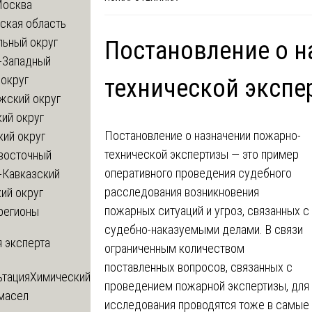
Москва
ская область
льный округ
Постановление о н
-Западный
округ
технической экспе
жский округ
ий округ
Постановление о назначении пожарно-
кий округ
технической экспертизы — это пример
восточный
оперативного проведения судебного
-Кавказский
расследования возникновения
ий округ
пожарных ситуаций и угроз, связанных с
регионы
судебно-наказуемыми делами. В связи
 эксперта
ограниченным количеством
поставленных вопросов, связанных с
ьтация
Химический
проведением пожарной экспертизы, для 
 масел
исследования проводятся тоже в самые 