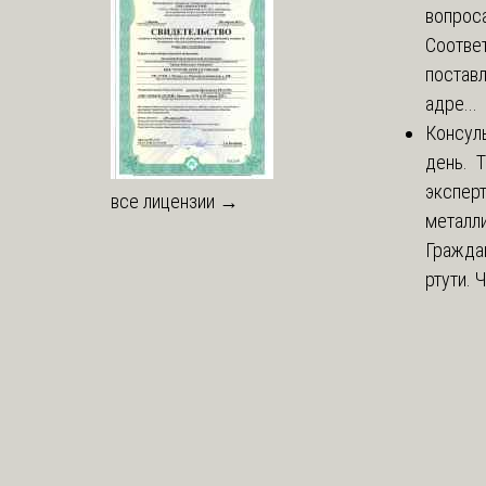
вопроса
Соответ
постав
адре...
Консул
день. 
экспер
все лицензии →
металли
Гражда
ртути. 