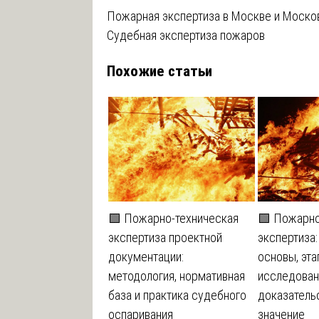
Навигация
Пожарная экспертиза в Москве и Моско
Судебная экспертиза пожаров
по
Похожие статьи
записям
🟩 Пожарно-техническая
🟩 Пожарно
экспертиза проектной
экспертиза
документации:
основы, эт
методология, нормативная
исследован
база и практика судебного
доказатель
оспаривания
значение