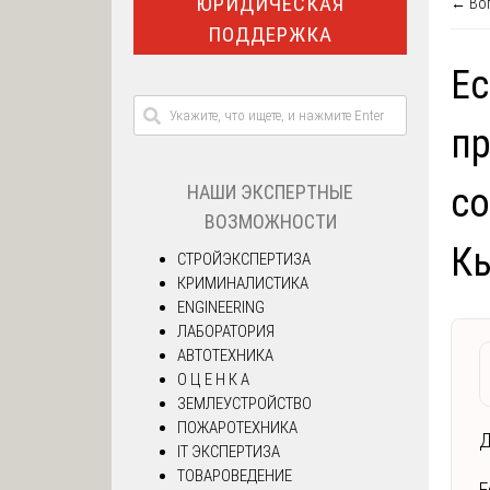
ЮРИДИЧЕСКАЯ
← Воп
ПОДДЕРЖКА
Ес
пр
НАШИ ЭКСПЕРТНЫЕ
со
ВОЗМОЖНОСТИ
Кь
СТРОЙЭКСПЕРТИЗА
КРИМИНАЛИСТИКА
ENGINEERING
ЛАБОРАТОРИЯ
АВТОТЕХНИКА
О Ц Е Н К А
ЗЕМЛЕУСТРОЙСТВО
ПОЖАРОТЕХНИКА
Д
IT ЭКСПЕРТИЗА
ТОВАРОВЕДЕНИЕ
Е