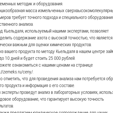
еменных методик и оборудования.
шкообразная масса измельченных сверхвысокомолекулярн
меров требует точного подхода и специального оборудовани
ственного анализа.
д Кьельдаля, используемый нашими экспертами, позволяет
делить содержание азота с высокой точностью, что является
ически важным для оценки химических продуктов.
из вашего продукта по методу Кьельдаля в нашем центре зай
 до 10 дней и будет стоить 25 000 рублей.
ожете ознакомиться с нашими ценами на странице
s://zemeks.ru/ceny/
.
о отметить, что для проведения анализа нам потребуется об
го продукта и информация о его составе.
 эксперты проведут анализ в лабораторных условиях, исполь
довое оборудование, что гарантирует высокую точность
льтатов.
акже предлагаем юридическое сопровождение для наших