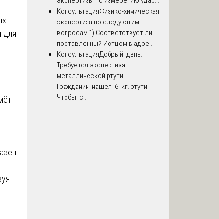
экспертизы по измерению удар...
Консультация
Физико-химическая
ых
экспертиза по следующим
я для
вопросам:1) Соответствует ли
поставленный Истцом в адре...
Консультация
Добрый день.
Требуется экспертиза
металлической ртути.
Гражданин нашел 6 кг. ртути.
Чтобы с...
мёт
разец
зуя