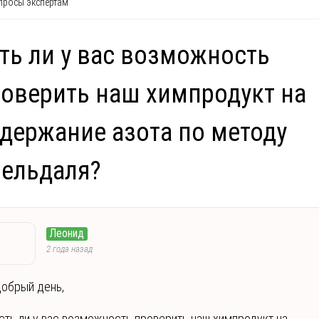
росы экспертам
ть ли у вас возможность
оверить наш химпродукт на
держание азота по методу
ельдаля?
Леонид
2 года назад
обрый день,
сть ли у вас возможность проверить наш химпродукт на