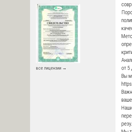
совр
Поро
поли
каче
Мето
опре
крит
Анал
от 5
все лицензии →
Вы м
http
Важн
ваше
Наши
пере
резу
Мы т