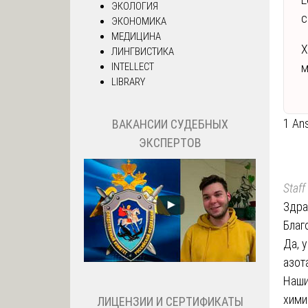
ЭКОЛОГИЯ
с
ЭКОНОМИКА
МЕДИЦИНА
Х
ЛИНГВИСТИКА
INTELLECT
м
LIBRARY
1 An
ВАКАНСИИ СУДЕБНЫХ
ЭКСПЕРТОВ
Staff
Здра
Благ
Да, 
азот
Наши
хими
ЛИЦЕНЗИИ И СЕРТИФИКАТЫ