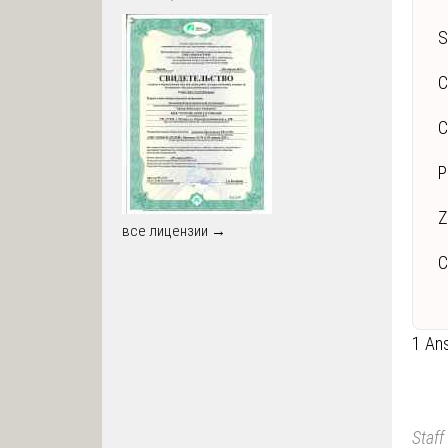
S
C
C
P
Z
все лицензии →
С
1 An
Staff