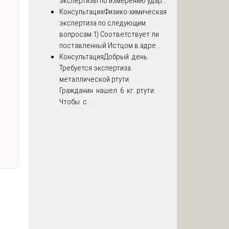
экспертизы по измерению удар...
Консультация
Физико-химическая
экспертиза по следующим
вопросам:1) Соответствует ли
поставленный Истцом в адре...
Консультация
Добрый день.
Требуется экспертиза
металлической ртути.
Гражданин нашел 6 кг. ртути.
Чтобы с...