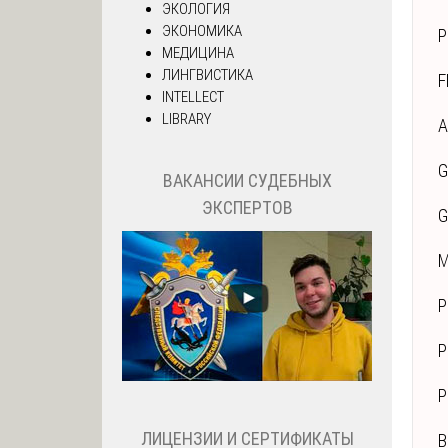
ЭКОЛОГИЯ
ЭКОНОМИКА
P
МЕДИЦИНА
ЛИНГВИСТИКА
F
INTELLECT
LIBRARY
A
G
ВАКАНСИИ СУДЕБНЫХ
ЭКСПЕРТОВ
G
M
P
P
P
ЛИЦЕНЗИИ И СЕРТИФИКАТЫ
B