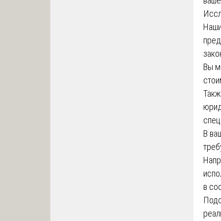
ваше
Иссл
Наши
пред
зако
Вы м
стои
Такж
юрид
спец
В ва
треб
Напр
испо
в со
Подо
реал