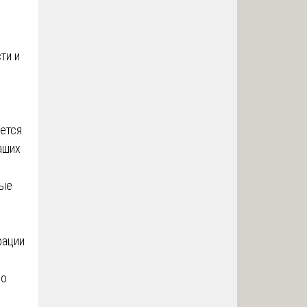
ти и
уется
аших
рые
рации
 о