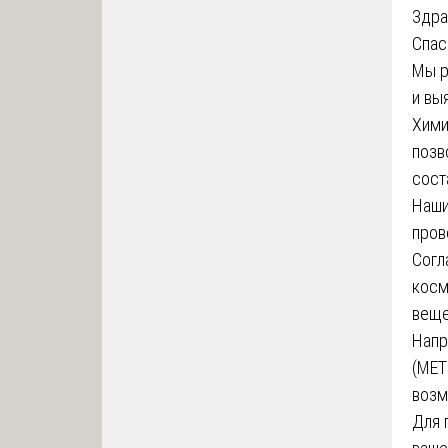
Здра
Спас
Мы р
и вы
Хими
позв
сост
Наши
пров
Согл
косм
веще
Напр
(MET
возм
Для 