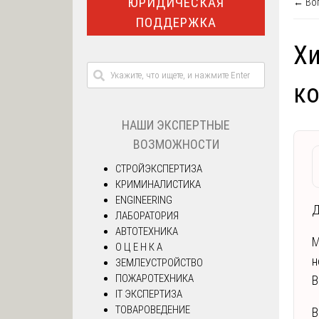
ЮРИДИЧЕСКАЯ
← Воп
ПОДДЕРЖКА
Хи
к
НАШИ ЭКСПЕРТНЫЕ
ВОЗМОЖНОСТИ
СТРОЙЭКСПЕРТИЗА
КРИМИНАЛИСТИКА
ENGINEERING
Д
ЛАБОРАТОРИЯ
АВТОТЕХНИКА
М
О Ц Е Н К А
н
ЗЕМЛЕУСТРОЙСТВО
ПОЖАРОТЕХНИКА
В
IT ЭКСПЕРТИЗА
ТОВАРОВЕДЕНИЕ
В