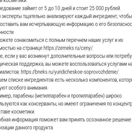
й косметики.
едование займет от 5 до 10 дней и стоит 25 000 рублей.
 эксперты тщательно анализируют каждый ингредиент, чтобы
оставить вам исчерпывающую информацию о его безопаснос
нности.
ожете ознакомиться с полным перечнем наших услуг и их
мостью на странице
https://zemeks.ru/ceny/
.
е, если у вас возникнут дополнительные вопросы или потреб
ическая поддержка, вы можете воспользоваться услугами н
иалистов:
https://bneks.ru/yuridicheskoe-soprovozhdenie/
.
шем списке ингредиентов есть несколько компонентов, кото
уют особого внимания.
имер, парабены (метилпарабен и пропилпарабен) широко
льзуются как консерванты, но имеют ограничения по концент
ставе косметики.
бная информация поможет вам принять осознанное решение
изации данного продукта.