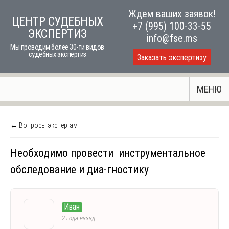
Skip
Ждем ваших заявок!
ЦЕНТР СУДЕБНЫХ
to
+7 (995) 100-33-55
ЭКСПЕРТИЗ
content
info@fse.ms
Мы проводим более 30-ти видов
судебных экспертиз
Заказать экспертизу
МЕНЮ
← Вопросы экспертам
Необходимо провести инструментальное
обследование и диа-гностику
Иван
2 года назад