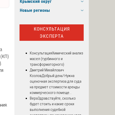
Крымский округ
Новые регионы
КОНСУЛЬТАЦИЯ
ЭКСПЕРТА
з.
Консультация
Химический анализ
 (КП)
масел (турбинного и
).
трансформаторного)
ля
Дмитрий Михайлович
Козлов
Добрый день! Нужна
оценочная экспертиза для суда
е
на предмет стоимости аренды
коммерческого помеще...
Вера
Здравствуйте, сколько
будет стоить и какие сроки
ния.
выполнения судебной