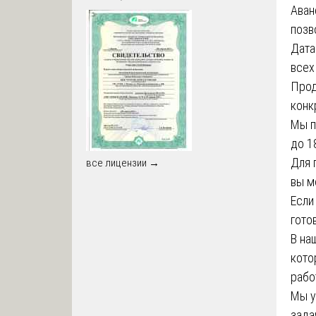
Аван
позв
Дата
всех
Прод
конк
Мы п
до 1
Для 
все лицензии →
вы м
Если
гото
В на
кото
рабо
Мы у
зада