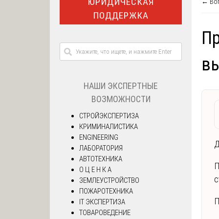
ЮРИДИЧЕСКАЯ
← Воп
ПОДДЕРЖКА
Пр
вы
НАШИ ЭКСПЕРТНЫЕ
ВОЗМОЖНОСТИ
СТРОЙЭКСПЕРТИЗА
КРИМИНАЛИСТИКА
ENGINEERING
Д
ЛАБОРАТОРИЯ
АВТОТЕХНИКА
П
О Ц Е Н К А
с
ЗЕМЛЕУСТРОЙСТВО
ПОЖАРОТЕХНИКА
П
IT ЭКСПЕРТИЗА
ТОВАРОВЕДЕНИЕ