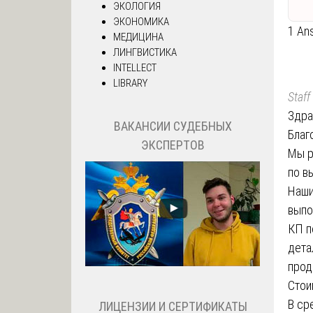
ЭКОЛОГИЯ
ЭКОНОМИКА
1 An
МЕДИЦИНА
ЛИНГВИСТИКА
INTELLECT
LIBRARY
Staff
Здра
ВАКАНСИИ СУДЕБНЫХ
Благ
ЭКСПЕРТОВ
Мы р
по в
Наши
выпо
КП п
дета
прод
Стои
В ср
ЛИЦЕНЗИИ И СЕРТИФИКАТЫ