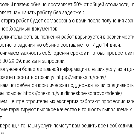
совый платеж обычно составляет 50% от общей стоимости, ч
оляет нам начать работу без задержек.
 старта работ будет согласована с вами после получения ава
 необходимых документов.
олжительность выполнения работ варьируется в зависимости
ретного задания, но обычно составляет от 7 до 14 дней.
онимаем важность соблюдения сроков и готовы предостави
8:00 29.09, как вы и запросили.
получения более детальной информации о наших услугах и цен
ожете посетить страницу:
https:/
/
zemeks.ru/ceny/
.
 вам потребуется юридическая поддержка, наши специалист
вы помочь:
https://bneks.ru/yuridicheskoe-soprovozhdenie/
.
шем Центре строительных экспертиз работают профессионал
рые гарантируют высокое качество и точность выполняемых
т.
верены, что наши услуги помогут вам решить все необходим
чи.