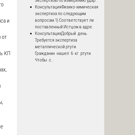
экспертизы по измерению удар...
то
Консультация
Физико-химическая
экспертиза по следующим
нса и
вопросам:1) Соответствует ли
поставленный Истцом в адре...
Консультация
Добрый день.
 от
Требуется экспертиза
металлической ртути.
ть КП
Гражданин нашел 6 кг. ртути.
Чтобы с...
ах,
ы
ы,
ые