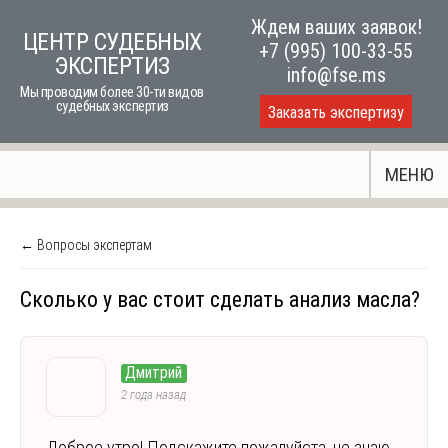
Skip
Ждем ваших заявок!
ЦЕНТР СУДЕБНЫХ
to
+7 (995) 100-33-55
ЭКСПЕРТИЗ
content
info@fse.ms
Мы проводим более 30-ти видов
судебных экспертиз
Заказать экспертизу
МЕНЮ
← Вопросы экспертам
Сколько у вас стоит сделать анализ масла?
Дмитрий
2 года назад
Доброе утро! Подскажите пожалуйста, не знаю