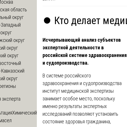
Москва
ская область
льный округ
⏺️ Кто делает мед
-Западный
округ
Исчерпывающий анализ субъектов
жский округ
экспертной деятельности в
ий округ
российской системе здравоохранения
кий округ
и судопроизводства.
восточный
-Кавказский
В системе российского
ий округ
здравоохранения и судопроизводства
регионы
институт медицинской экспертизы
занимает особое место, поскольку
 эксперта
именно результаты экспертных
ьтация
Химический
исследований позволяют установить
 масел
состояние здоровья гражданина,