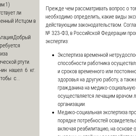
м:1)
Прежде чем рассматривать вопрос о то
ствует ли
необходимо определить, какие виды эк
ленный Истцом в
действующим законодательством. Соглас
№ 323-ФЗ, в Российской Федерации пр
ьтация
Добрый
экспертиз:
Требуется
тиза
Экспертиза временной нетрудоспо
ческой ртути.
способности работника осуществл
нин нашел 6 кг.
и сроков временного или постоянн
Чтобы с...
здоровья на другую работу, а такж
гражданина на медико-социальную 
осуществляется лечащим врачом л
организации.
Медико-социальная экспертиза про
порядке потребностей освидетельс
включая реабилитацию, на основе 