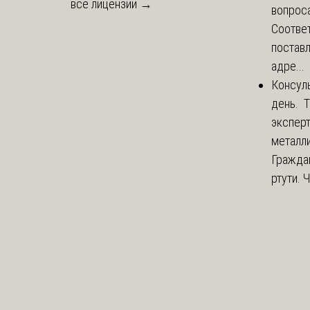
все лицензии →
вопроса
Соответ
постав
адре...
Консул
день. 
экспер
металли
Гражда
ртути. 