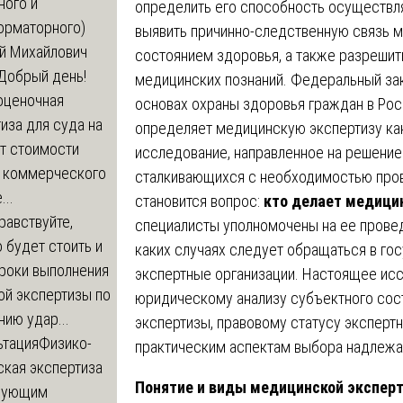
ного и
определить его способность осуществля
орматорного)
выявить причинно-следственную связь 
й Михайлович
состоянием здоровья, а также разреши
Добрый день!
медицинских познаний. Федеральный зак
оценочная
основах охраны здоровья граждан в Рос
иза для суда на
определяет медицинскую экспертизу ка
т стоимости
исследование, направленное на решение
 коммерческого
сталкивающихся с необходимостью пров
..
становится вопрос:
кто делает медици
равствуйте,
специалисты уполномочены на ее проведе
 будет стоить и
каких случаях следует обращаться в гос
сроки выполнения
экспертные организации. Настоящее ис
ой экспертизы по
юридическому анализу субъектного сос
ию удар...
экспертизы, правовому статусу эксперт
ьтация
Физико-
практическим аспектам выбора надлежащ
ская экспертиза
Понятие и виды медицинской эксперт
дующим