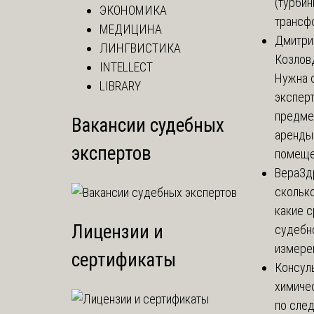
(турбин
ЭКОНОМИКА
трансф
МЕДИЦИНА
Дмитри
ЛИНГВИСТИКА
Козлов
INTELLECT
Нужна 
LIBRARY
эксперт
предме
Вакансии судебных
аренды
экспертов
помеще.
Вера
Зд
сколько
какие 
Лицензии и
судебн
измерен
сертификаты
Консул
химиче
по сле