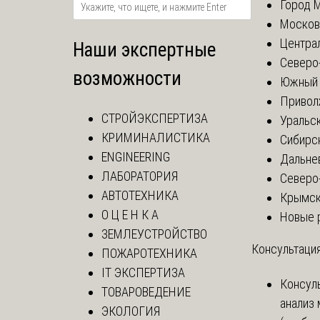
Город 
Москов
Центра
Наши экспертные
Северо
возможности
Южный 
Привол
СТРОЙЭКСПЕРТИЗА
Уральск
КРИМИНАЛИСТИКА
Сибирс
ENGINEERING
Дальне
ЛАБОРАТОРИЯ
Северо
АВТОТЕХНИКА
Крымск
О Ц Е Н К А
Новые 
ЗЕМЛЕУСТРОЙСТВО
Консультация
ПОЖАРОТЕХНИКА
IT ЭКСПЕРТИЗА
Консул
ТОВАРОВЕДЕНИЕ
анализ
ЭКОЛОГИЯ