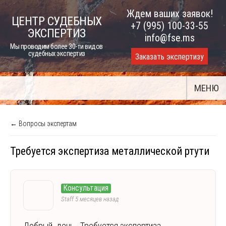
Skip
Ждем ваших заявок!
ЦЕНТР СУДЕБНЫХ
to
+7 (995) 100-33-55
ЭКСПЕРТИЗ
content
info@fse.ms
Мы проводим более 30-ти видов
судебных экспертиз
Заказать экспертизу
МЕНЮ
← Вопросы экспертам
Требуется экспертиза металлической ртути
Консультация
Staff
5 месяцев назад
Добрый день. Требуется экспертиза