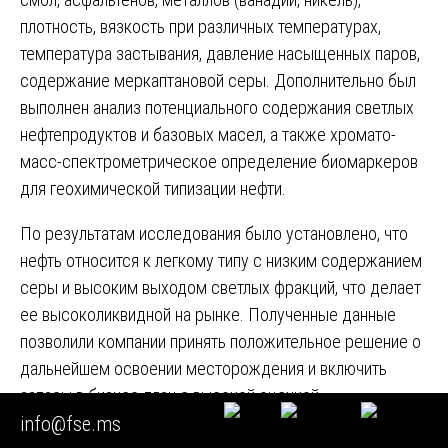
плотность, вязкость при различных температурах,
температура застывания, давление насыщенных паров,
содержание меркаптановой серы. Дополнительно был
выполнен анализ потенциального содержания светлых
нефтепродуктов и базовых масел, а также хромато-
масс-спектрометрическое определение биомаркеров
для геохимической типизации нефти.
По результатам исследования было установлено, что
нефть относится к легкому типу с низким содержанием
серы и высоким выходом светлых фракций, что делает
ее высоколиквидной на рынке. Полученные данные
позволили компании принять положительное решение о
дальнейшем освоении месторождения и включить
запасы в бизнес-план с высокой оценкой
info@fse.ms
экономической эффективности.