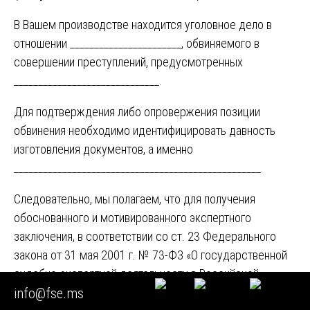
В Вашем производстве находится уголовное дело в
отношении _______________________, обвиняемого в
совершении преступлений, предусмотренных
______________________________.
Для подтверждения либо опровержения позиции
обвинения необходимо идентифицировать давность
изготовления документов, а именно
___________________________________________________.
Следовательно, мы полагаем, что для получения
обоснованного и мотивированного экспертного
заключения, в соответствии со ст. 23 Федерального
закона от 31 мая 2001 г. № 73-ФЗ «О государственной
судебно-экспертной деятельности в Российской
info@fse.ms
Федерации»; ч. 4 ст. 7; ст. 73; ч. 1. ст. 74 УПК РФ, в