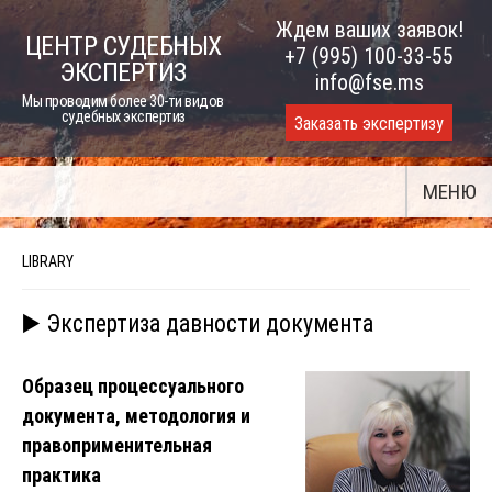
Skip
Ждем ваших заявок!
ЦЕНТР СУДЕБНЫХ
to
+7 (995) 100-33-55
ЭКСПЕРТИЗ
content
info@fse.ms
Мы проводим более 30-ти видов
судебных экспертиз
Заказать экспертизу
МЕНЮ
LIBRARY
▶️ Экспертиза давности документа
Образец процессуального
документа, методология и
правоприменительная
практика