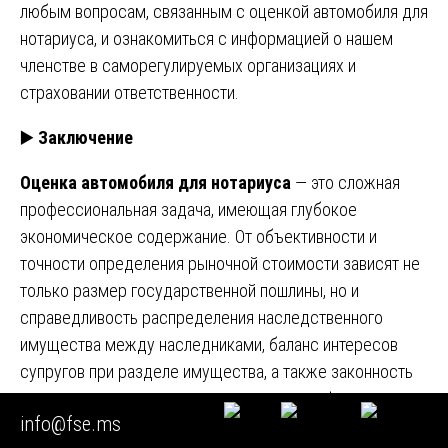
любым вопросам, связанным с оценкой автомобиля для
нотариуса, и ознакомиться с информацией о нашем
членстве в саморегулируемых организациях и
страховании ответственности.
▶️
Заключение
Оценка автомобиля для нотариуса
— это сложная
профессиональная задача, имеющая глубокое
экономическое содержание. От объективности и
точности определения рыночной стоимости зависят не
только размер государственной пошлины, но и
справедливость распределения наследственного
имущества между наследниками, баланс интересов
супругов при разделе имущества, а также законность
сделок с участием несовершеннолетних. Федерация
info@fse.ms
судебных экспертов объединяет специалистов высшей