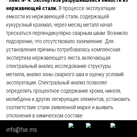
нержавеющей стали.
В процессе эксплуатации
емкости из нержавеющей стали, содержащей
кукурузный крахмал, через месяц металл начал
трескаться перпендикулярно сварным швам. Возникло
подозрение, что отсутствовало заземление. Для
установления причины потребовалась комплексная
экспертиза нержавеющего листа, включающая
спектральный анализ, исследование структуры
металла, анализ зоны сварного шва и оценку условий
эксплуатации. Спектральный анализ позволял
определить процентное содержание хрома, никеля,
молибдена и других легирующих элементов, установить
соответствие стали заявленной марке и выявить
отклонения в химическом составе.
Металлографические исследования должны были
info@fse.ms
определить, имело ли место межкристаллитное или