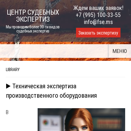
Skip
Ждем ваших заявок!
ЦЕНТР СУДЕБНЫХ
to
+7 (995) 100-33-55
ЭКСПЕРТИЗ
content
info@fse.ms
Мы проводим более 30-ти видов
судебных экспертиз
Заказать экспертизу
МЕНЮ
LIBRARY
▶️ Техническая экспертиза
производственного оборудования
В