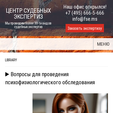
Skip
Наш офис открылся!
ЦЕНТР СУДЕБНЫХ
to
+7 (495) 666-5-666
ЭКСПЕРТИЗ
content
info@fse.ms
Мы проводим более 30-ти видов
судебных экспертиз
Заказать экспертизу
МЕНЮ
LIBRARY
▶️ Вопросы для проведения
психофизиологического обследования