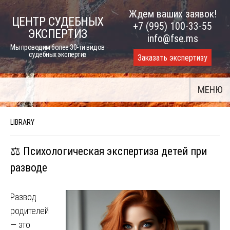
Skip
Ждем ваших заявок!
ЦЕНТР СУДЕБНЫХ
to
+7 (995) 100-33-55
ЭКСПЕРТИЗ
content
info@fse.ms
Мы проводим более 30-ти видов
судебных экспертиз
Заказать экспертизу
МЕНЮ
LIBRARY
⚖️ Психологическая экспертиза детей при
разводе
Развод
родителей
— это