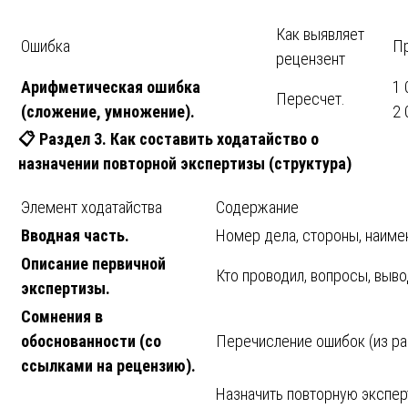
Как выявляет
Ошибка
П
рецензент
Арифметическая ошибка
1 
Пересчет.
(сложение, умножение).
2 
📋
Раздел 3. Как составить ходатайство о
назначении повторной экспертизы (структура)
Элемент ходатайства
Содержание
Вводная часть.
Номер дела, стороны, наиме
Описание первичной
Кто проводил, вопросы, выво
экспертизы.
Сомнения в
обоснованности (со
Перечисление ошибок (из ра
ссылками на рецензию).
Назначить повторную эксперт