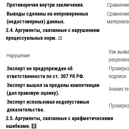
Противоречия внутри заключения.
Сравнение
Выводы сделаны на непроверенных
Сравнение
(недостоверных) данных.
материала
2.4. Аргументы, связанные с нарушением
процессуальных норм.
⚖️
Как выяв
Нарушение
рецензен
Эксперт не предупрежден об
Проверка
ответственности по ст. 307 УК РФ.
подписи.
Эксперт вышел за пределы компетенции
Анализ те
(дал правовую оценку).
Эксперт использовал недопустимые
Проверка
доказательства.
2.5. Аргументы, связанные с арифметическими
ошибками.
🧮