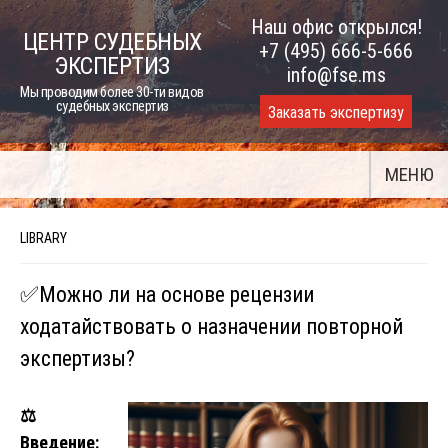
Skip
Наш офис открылся!
ЦЕНТР СУДЕБНЫХ
to
+7 (495) 666-5-666
ЭКСПЕРТИЗ
content
info@fse.ms
Мы проводим более 30-ти видов
судебных экспертиз
Заказать экспертизу
МЕНЮ
LIBRARY
✅Можно ли на основе рецензии
ходатайствовать о назначении повторной
экспертизы?
⚖️
Введение: