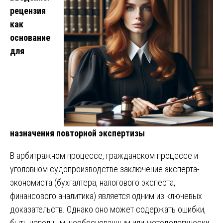
рецензия
как
основание
для
назначения повторной экспертизы
В арбитражном процессе, гражданском процессе и
уголовном судопроизводстве заключение эксперта-
экономиста (бухгалтера, налогового эксперта,
финансового аналитика) является одним из ключевых
доказательств. Однако оно может содержать ошибки,
быть неполным, необоснованным или методологически