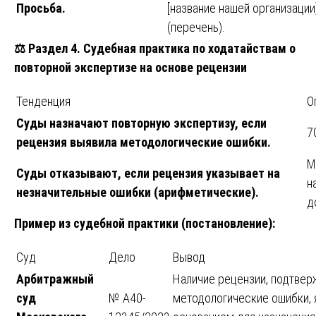
Просьба.
[название нашей организации
(перечень).
⚖️
Раздел 4. Судебная практика по ходатайствам о
повторной экспертизе на основе рецензии
Тенденция
О
Суды назначают повторную экспертизу, если
7
рецензия выявила методологические ошибки.
М
Суды отказывают, если рецензия указывает на
н
незначительные ошибки (арифметические).
д
Пример из судебной практики (постановление):
Суд
Дело
Вывод
Арбитражный
Наличие рецензии, подтве
суд
№ А40-
методологические ошибки, 