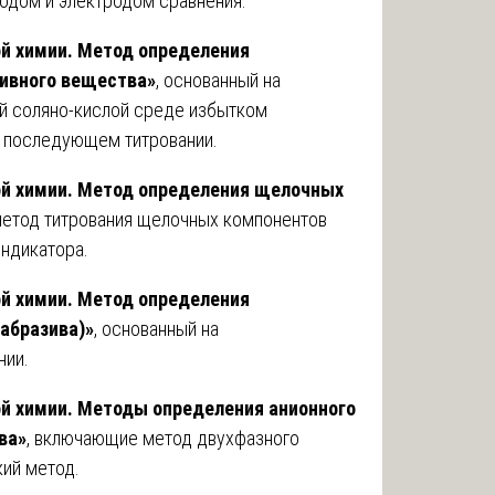
одом и электродом сравнения.
ой химии. Метод определения
тивного вещества»
, основанный на
й соляно-кислой среде избытком
 последующем титровании.
ой химии. Метод определения щелочных
метод титрования щелочных компонентов
индикатора.
ой химии. Метод определения
(абразива)»
, основанный на
нии.
ой химии. Методы определения анионного
ва»
, включающие метод двухфазного
ий метод.