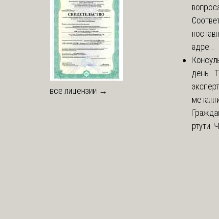
вопроса
Соответ
постав
адре...
Консул
день. 
экспер
все лицензии →
металли
Гражда
ртути. 