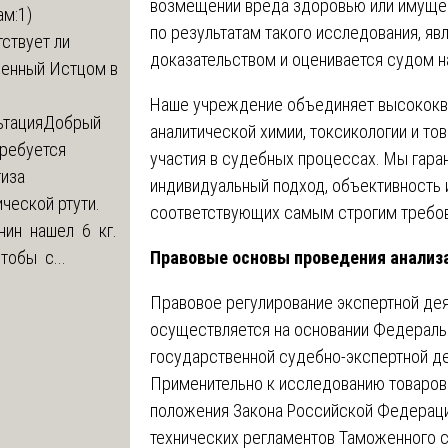
возмещении вреда здоровью или имущес
м:1)
по результатам такого исследования, я
ствует ли
доказательством и оценивается судом н
ленный Истцом в
Наше учреждение объединяет высококв
ьтация
Добрый
аналитической химии, токсикологии и т
Требуется
участия в судебных процессах. Мы гар
тиза
индивидуальный подход, объективность 
ческой ртути.
соответствующих самым строгим требов
нин нашел 6 кг.
Правовые основы проведения анализ
Чтобы с...
Правовое регулирование экспертной де
осуществляется на основании Федеральн
государственной судебно-экспертной д
Применительно к исследованию товаров
положения Закона Российской Федерации
технических регламентов Таможенного с