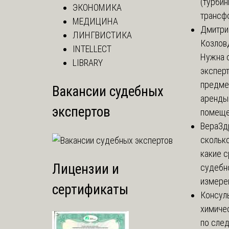
(турбин
ЭКОНОМИКА
трансф
МЕДИЦИНА
Дмитри
ЛИНГВИСТИКА
Козлов
INTELLECT
Нужна 
LIBRARY
эксперт
предме
Вакансии судебных
аренды
экспертов
помеще.
Вера
Зд
сколько
какие 
Лицензии и
судебн
измерен
сертификаты
Консул
химиче
по сле