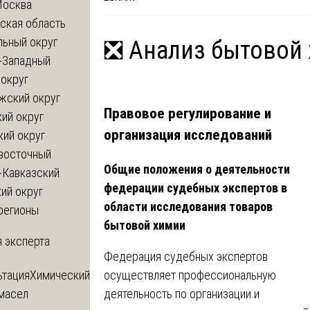
Москва
ская область
льный округ
❎ Анализ бытовой
-Западный
округ
жский округ
Правовое регулирование и
ий округ
организация исследований
кий округ
восточный
Общие положения о деятельности
-Кавказский
федерации судебных экспертов в
ий округ
области исследования товаров
регионы
бытовой химии
 эксперта
Федерация судебных экспертов
осуществляет профессиональную
ьтация
Химический
деятельность по организации и
 масел