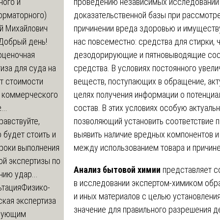
проведению независимых исследований 
ного и
доказательственной базы при рассмотре
орматорного)
причинении вреда здоровью и имуществу
й Михайлович
нас повсеместно: средства для стирки,
Добрый день!
дезодорирующие и пятновыводящие сост
оценочная
средства. В условиях постоянного увел
иза для суда на
веществ, поступающих в обращение, акт
т стоимости
целях получения информации о потенциа
 коммерческого
состав. В этих условиях особую актуаль
..
позволяющий установить соответствие п
равствуйте,
выявить наличие вредных компонентов и
 будет стоить и
между использованием товара и причин
сроки выполнения
ой экспертизы по
Анализ бытовой химии
представляет с
ию удар...
в исследовании экспертом-химиком обр
ьтация
Физико-
и иных материалов с целью установлени
ская экспертиза
значение для правильного разрешения де
дующим