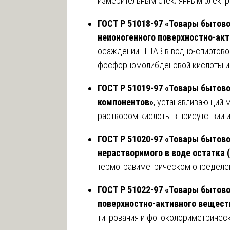
измерительным стеклянным электр
ГОСТ Р 51018-97 «Товары бытов
неионогенного поверхностно-ак
осаждении НПАВ в водно-спиртово
фосфорномолибденовой кислоты и
ГОСТ Р 51019-97 «Товары бытов
компонентов»
, устанавливающий 
раствором кислоты в присутствии 
ГОСТ Р 51020-97 «Товары бытов
нерастворимого в воде остатка 
термогравиметрическом определе
ГОСТ Р 51022-97 «Товары бытов
поверхностно-активного вещест
титрования и фотоколориметрическ