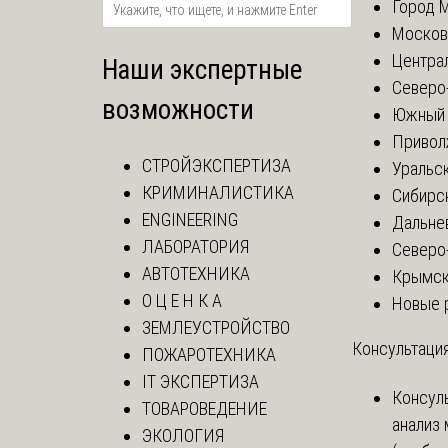
Город 
Москов
Центра
Наши экспертные
Северо
возможности
Южный 
Привол
СТРОЙЭКСПЕРТИЗА
Уральск
КРИМИНАЛИСТИКА
Сибирс
ENGINEERING
Дальне
ЛАБОРАТОРИЯ
Северо
АВТОТЕХНИКА
Крымск
О Ц Е Н К А
Новые 
ЗЕМЛЕУСТРОЙСТВО
Консультация
ПОЖАРОТЕХНИКА
IT ЭКСПЕРТИЗА
Консул
ТОВАРОВЕДЕНИЕ
анализ
ЭКОЛОГИЯ