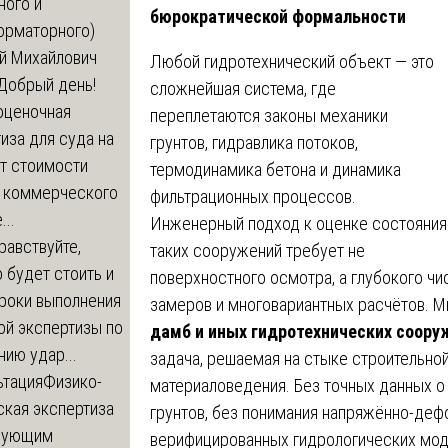
ного и
бюрократической формальности
орматорного)
й Михайлович
Любой гидротехнический объект — это
Добрый день!
сложнейшая система, где
оценочная
переплетаются законы механики
иза для суда на
грунтов, гидравлика потоков,
т стоимости
термодинамика бетона и динамика
 коммерческого
фильтрационных процессов.
..
Инженерный подход к оценке состояния
равствуйте,
таких сооружений требует не
 будет стоить и
поверхностного осмотра, а глубокого ч
сроки выполнения
замеров и многовариантных расчётов. М
ой экспертизы по
дамб и иных гидротехнических соору
ию удар...
задача, решаемая на стыке строительной
ьтация
Физико-
материаловедения. Без точных данных о
ская экспертиза
грунтов, без понимания напряжённо-деф
дующим
верифицированных гидрологических мод