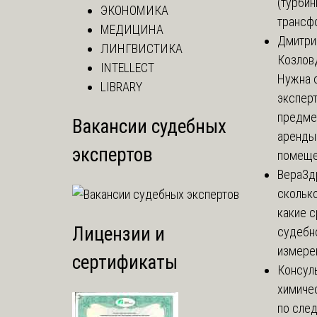
(турбин
ЭКОНОМИКА
трансф
МЕДИЦИНА
Дмитри
ЛИНГВИСТИКА
Козлов
INTELLECT
Нужна 
LIBRARY
эксперт
предме
Вакансии судебных
аренды
экспертов
помеще.
Вера
Зд
сколько
какие 
Лицензии и
судебн
измерен
сертификаты
Консул
химиче
по сле