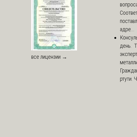
вопроса
Соответ
постав
адре...
Консул
день. 
экспер
все лицензии →
металли
Гражда
ртути. 