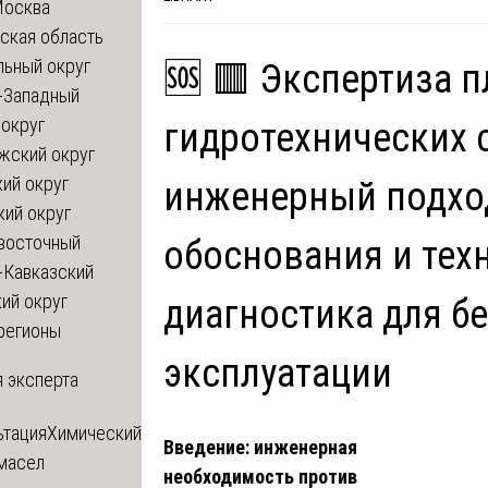
Москва
ская область
льный округ
🆘 🟥 Экспертиза п
-Западный
округ
гидротехнических 
жский округ
ий округ
инженерный подхо
кий округ
восточный
обоснования и тех
-Кавказский
ий округ
диагностика для б
регионы
эксплуатации
 эксперта
ьтация
Химический
Введение: инженерная
 масел
необходимость против