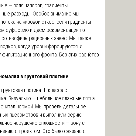
ые — поля напоров, градиенты
онные расходы. Особое внимание мы
потока на низовой откос: если градиенты
ем суффозию и даём рекомендации по
 противофильтрационных завес. Мы также
одков, когда уровни форсируются, и
у фильтрационного фронта. Без этих расчётов
номалия в грунтовой плотине
рунтовая плотина III класса с
ка. Визуально — небольшие влажные пятна
т считал нормой. Мы провели детальное
ьных пьезометров и выполнили серию
альное нарушение сплошности — зону с
нению с проектом. Это было связано с