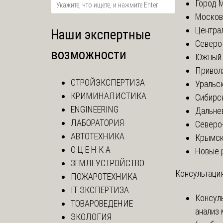
Город 
Москов
Центра
Наши экспертные
Северо
возможности
Южный 
Привол
СТРОЙЭКСПЕРТИЗА
Уральск
КРИМИНАЛИСТИКА
Сибирс
ENGINEERING
Дальне
ЛАБОРАТОРИЯ
Северо
АВТОТЕХНИКА
Крымск
О Ц Е Н К А
Новые 
ЗЕМЛЕУСТРОЙСТВО
Консультация
ПОЖАРОТЕХНИКА
IT ЭКСПЕРТИЗА
Консул
ТОВАРОВЕДЕНИЕ
анализ
ЭКОЛОГИЯ