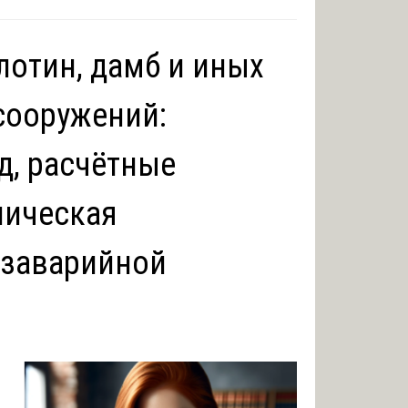
лотин, дамб и иных
сооружений:
д, расчётные
ническая
езаварийной