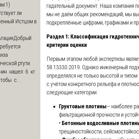
м:1)
гадательный документ. Наша компания п
ствует ли
мы не даём общих рекомендаций, мы вы
ленный Истцом в
подкреплённые цифрами, графиками и пр
Раздел 1: Классификация гидротехни
ьтация
Добрый
критерии оценки
Требуется
тиза
Первым этапом любой экспертизы являе
ческой ртути.
58.13330.2019. Однако инженерный подх
нин нашел 6 кг.
определялся не только высотой и типом
Чтобы с...
с учётом конкретного рельефа и плотно
следующие категории:
Грунтовые плотины
— наиболее р
фильтрационной прочности и устой
•
Бетонные водосливные плотин
трещиностойкости, сейсмостойкост