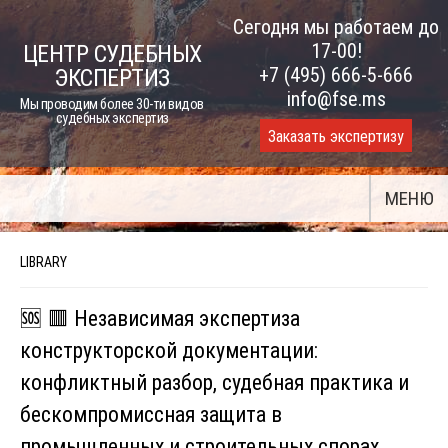
Skip
Сегодня мы работаем до
to
17-00!
ЦЕНТР СУДЕБНЫХ
content
+7 (495) 666-5-666
ЭКСПЕРТИЗ
info@fse.ms
Мы проводим более 30-ти видов
судебных экспертиз
Заказать экспертизу
МЕНЮ
LIBRARY
🆘 🟥 Независимая экспертиза
конструкторской документации:
конфликтный разбор, судебная практика и
бескомпромиссная защита в
промышленных и строительных спорах