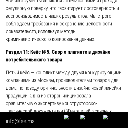
Все инструменты являются лицензионными и проходят
регулярную поверку, что гарантирует достоверность и
воспроизводимость наших результатов. Мы строго
соблюдаем требования к сохранению целостности
доказательств, используя методы
криминалистического копирования данных.
Раздел 11: Кейс №5. Спор о плагиате в дизайне
потребительского товара
Пятый кейс — конфликт между двумя конкурирующими
компаниями из Москвы, производителями товаров для
дома, по поводу оригинальности дизайна новой линейки
продукции. Одна из сторон инициировала
сравнительную экспертизу конструкторско-
графической документации (3D-моделей, эскизных
чертежей).
info@fse.ms