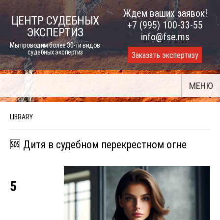
Skip
Ждем ваших заявок!
ЦЕНТР СУДЕБНЫХ
to
+7 (995) 100-33-55
ЭКСПЕРТИЗ
content
info@fse.ms
Мы проводим более 30-ти видов
судебных экспертиз
Заказать экспертизу
МЕНЮ
LIBRARY
🆘 Дитя в судебном перекрестном огне
5