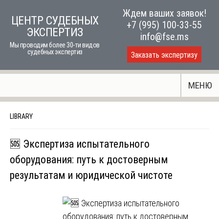
Skip
Ждем ваших заявок!
ЦЕНТР СУДЕБНЫХ
to
+7 (995) 100-33-55
ЭКСПЕРТИЗ
content
info@fse.ms
Мы проводим более 30-ти видов
судебных экспертиз
Заказать экспертизу
МЕНЮ
LIBRARY
🆘 Экспертиза испытательного
оборудования: путь к достоверным
результатам и юридической чистоте