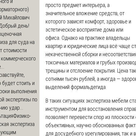
ного и
просто предмет интерьера, а
орматорного)
значительное вложение средств, от
й Михайлович
которого зависят комфорт, здоровье и
Добрый день!
эстетическое восприятие дома или
оценочная
офиса. Однако на практике владельцы
иза для суда на
квартир и юридические лица всё чаще с
т стоимости
некачественной сборки и несоответстви
 коммерческого
токсичных материалов и грубых производ
..
трещины и отслоение покрытия. Цена та
равствуйте,
сотнями тысяч рублей, а иногда — здор
 будет стоить и
выделений формальдегида.
сроки выполнения
ой экспертизы по
В таких ситуациях экспертиза мебели ст
ию удар...
инструментом для восстановления справ
ьтация
Физико-
позволяет перевести спор из плоскости
ская экспертиза
объективных, научно обоснованных факт
дующим
для досудебного урегулирования, так и 