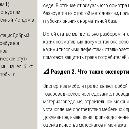
м:1)
суде. В отличие от визуального осмотр
ствует ли
базируется на строгой методологии, пр
ленный Истцом в
глубоких знаниях нормативной базы.
В этой статье мы детально разберем, чт
ьтация
Добрый
каких нормативных документах она осно
Требуется
какими типовыми дефектами сталкиваетс
тиза
помогают защитить права потребителей и
ческой ртути.
нин нашел 6 кг.
📐 Раздел 2. Что такое эксперти
Чтобы с...
Экспертиза мебели представляет собой
товароведческое исследование, провод
материаловедения, строительной механи
установление соответствия мебельной 
документов, выявление производственны
оценка качества материалов и монтажа.