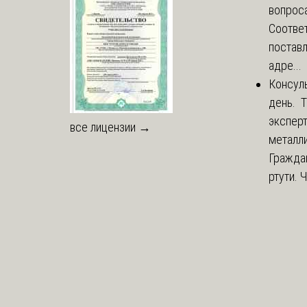
вопроса
Соответ
постав
адре...
Консул
день. 
экспер
все лицензии →
металли
Гражда
ртути. 