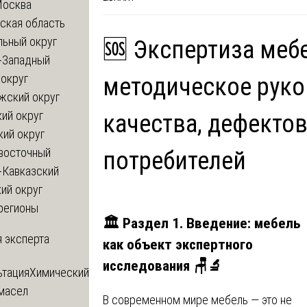
Москва
ская область
льный округ
🆘 Экспертиза мебе
-Западный
округ
методическое руко
жский округ
ий округ
качества, дефектов
кий округ
восточный
потребителей
-Кавказский
ий округ
регионы
🏛️ Раздел 1. Введение: мебель
 эксперта
как объект экспертного
исследования 🪑🔬
ьтация
Химический
 масел
В современном мире мебель — это не