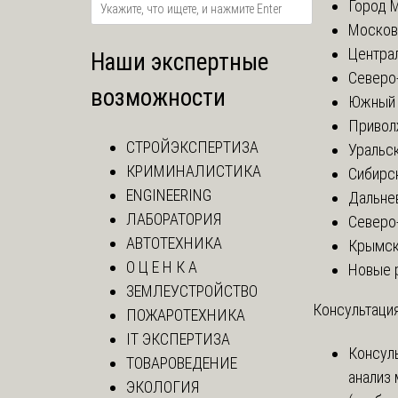
Город 
Москов
Центра
Наши экспертные
Северо
возможности
Южный 
Привол
СТРОЙЭКСПЕРТИЗА
Уральск
КРИМИНАЛИСТИКА
Сибирс
ENGINEERING
Дальне
ЛАБОРАТОРИЯ
Северо
АВТОТЕХНИКА
Крымск
О Ц Е Н К А
Новые 
ЗЕМЛЕУСТРОЙСТВО
Консультация
ПОЖАРОТЕХНИКА
IT ЭКСПЕРТИЗА
Консул
ТОВАРОВЕДЕНИЕ
анализ
ЭКОЛОГИЯ