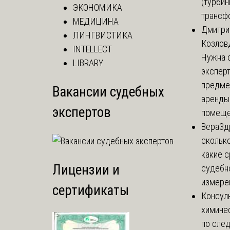
(турбин
ЭКОНОМИКА
трансф
МЕДИЦИНА
Дмитри
ЛИНГВИСТИКА
Козлов
INTELLECT
Нужна 
LIBRARY
эксперт
предме
Вакансии судебных
аренды
экспертов
помеще.
Вера
Зд
сколько
какие 
Лицензии и
судебн
измерен
сертификаты
Консул
химиче
по сле