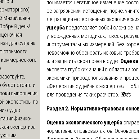
ного и
понимается негативное изменение сос
орматорного)
ее загрязнении, истощении, порче, унич
й Михайлович
деградации естественных экологически
Добрый день!
ущерба
представляет собой сложное на
оценочная
утвержденных методиках, таксах, резуль
иза для суда на
инструментальных измерений. Без корр
т стоимости
невозможно обосновать исковые требов
 коммерческого
или защитить свои права в суде.
Оценка
..
эксперта глубоких знаний в области экол
равствуйте,
экономики природопользования и проце
 будет стоить и
«Федерация судебных экспертов» — обл
сроки выполнения
для проведения таких расчетов. 🌍⚖️
ой экспертизы по
Раздел 2. Нормативно-правовая осно
ию удар...
ьтация
Физико-
Оценка экологического ущерба
опирае
ская экспертиза
нормативных правовых актов. Основопо
дующим