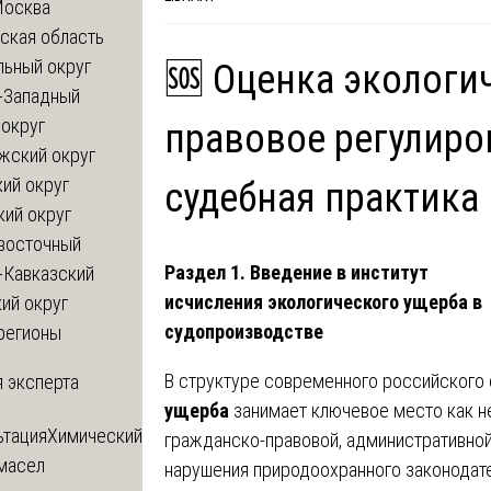
Москва
ская область
льный округ
🆘 Оценка экологи
-Западный
округ
правовое регулиро
жский округ
ий округ
судебная практика
кий округ
восточный
Раздел 1. Введение в институт
-Кавказский
исчисления экологического ущерба в
ий округ
судопроизводстве
регионы
В структуре современного российского
 эксперта
ущерба
занимает ключевое место как н
ьтация
Химический
гражданско-правовой, административной
 масел
нарушения природоохранного законодат