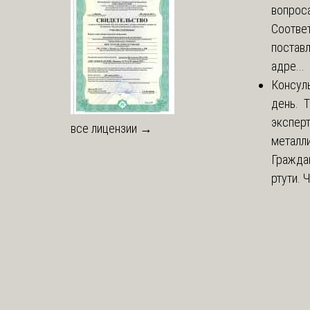
вопроса
Соответ
постав
адре...
Консул
день. 
экспер
все лицензии →
металли
Гражда
ртути. 