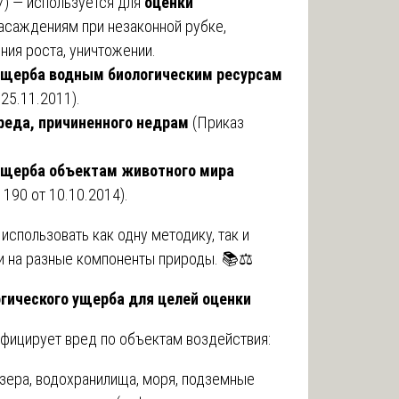
7) — используется для
оценки
саждениям при незаконной рубке,
ия роста, уничтожении.
ущерба водным биологическим ресурсам
25.11.2011).
реда, причиненного недрам
(Приказ
ущерба объектам животного мира
190 от 10.10.2014).
использовать как одну методику, так и
и на разные компоненты природы. 📚⚖️
огического ущерба для целей оценки
фицирует вред по объектам воздействия:
озера, водохранилища, моря, подземные