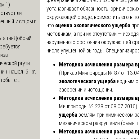
Федеральный закон «Об охране окружаю
м:1)
устанавливает обязанность юридических
ствует ли
окружающей среде, возместить его в по
ленный Истцом в
что
оценка экологического ущерба
про
методикам, а при их отсутствии — исход
ьтация
Добрый
нарушенного состояния окружающей сре
Требуется
числе упущенной выгоды. Специализиро
тиза
ческой ртути.
Методика исчисления размера в
нин нашел 6 кг.
(Приказ Минприроды № 87 от 13.0
Чтобы с...
экологического ущерба
водным об
засорении и истощении.
Методика исчисления размера в
Минприроды № 238 от 08.07.2010)
ущерба
землям при химическом за
механическом разрушении (смыв, 
Методика исчисления размера в