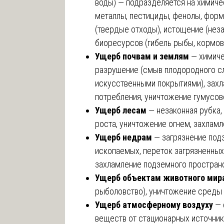
воды) — подразделяется на химиче
металлы, пестициды, фенолы, форм
(твердые отходы), истощение (нез
биоресурсов (гибель рыбы, кормов
Ущерб почвам и землям
— химиче
разрушение (смыв плодородного с
искусственными покрытиями), захл
потребления, уничтожение гумусов
Ущерб лесам
— незаконная рубка
роста, уничтожение огнем, захламл
Ущерб недрам
— загрязнение под
ископаемых, переток загрязненных 
захламление подземного пространс
Ущерб объектам животного мир
рыболовство), уничтожение среды 
Ущерб атмосферному воздуху
— 
веществ от стационарных источник