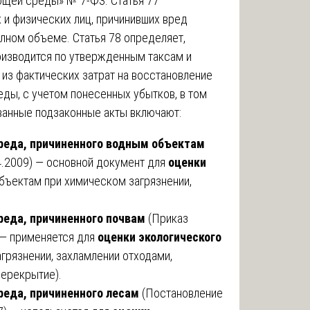
щей среды» № 7-ФЗ. Статья 77
 и физических лиц, причинивших вред
лном объеме. Статья 78 определяет,
изводится по утвержденным таксам и
я из фактических затрат на восстановление
ды, с учетом понесенных убытков, в том
ванные подзаконные акты включают:
реда, причиненного водным объектам
4.2009) — основной документ для
оценки
ъектам при химическом загрязнении,
реда, причиненного почвам
(Приказ
 — применяется для
оценки экологического
грязнении, захламлении отходами,
перекрытие).
реда, причиненного лесам
(Постановление