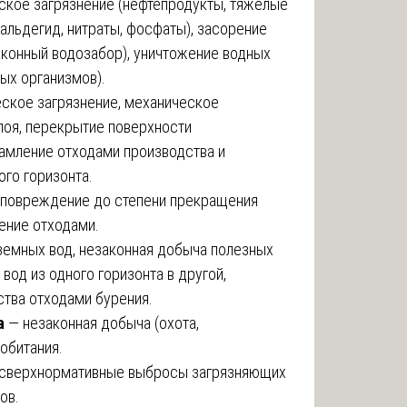
ское загрязнение (нефтепродукты, тяжелые
альдегид, нитраты, фосфаты), засорение
аконный водозабор), уничтожение водных
ых организмов).
ское загрязнение, механическое
лоя, перекрытие поверхности
амление отходами производства и
ого горизонта.
, повреждение до степени прекращения
ение отходами.
земных вод, незаконная добыча полезных
вод из одного горизонта в другой,
тва отходами бурения.
а
— незаконная добыча (охота,
обитания.
сверхнормативные выбросы загрязняющих
ов.