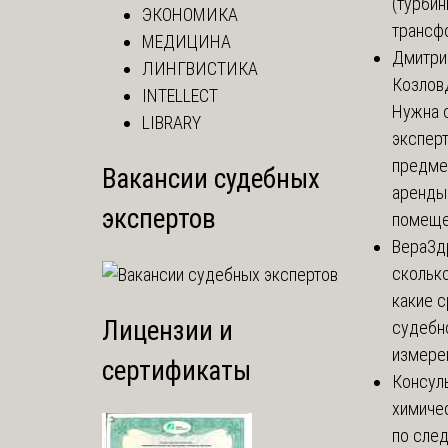
(турбин
ЭКОНОМИКА
трансф
МЕДИЦИНА
Дмитри
ЛИНГВИСТИКА
Козлов
INTELLECT
Нужна 
LIBRARY
эксперт
предме
Вакансии судебных
аренды
экспертов
помеще.
Вера
Зд
сколько
какие 
Лицензии и
судебн
измерен
сертификаты
Консул
химиче
по сле