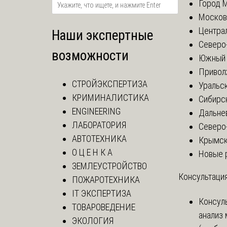
Город 
Москов
Центра
Наши экспертные
Северо
возможности
Южный 
Привол
СТРОЙЭКСПЕРТИЗА
Уральск
КРИМИНАЛИСТИКА
Сибирс
ENGINEERING
Дальне
ЛАБОРАТОРИЯ
Северо
АВТОТЕХНИКА
Крымск
О Ц Е Н К А
Новые 
ЗЕМЛЕУСТРОЙСТВО
Консультация
ПОЖАРОТЕХНИКА
IT ЭКСПЕРТИЗА
Консул
ТОВАРОВЕДЕНИЕ
анализ
ЭКОЛОГИЯ