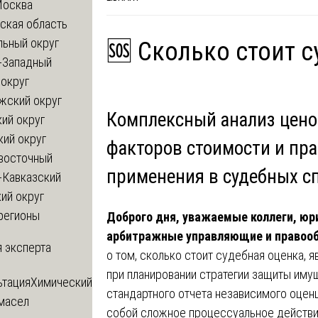
Москва
ская область
льный округ
🆘 Сколько стоит с
-Западный
округ
жский округ
Комплексный анализ цено
ий округ
кий округ
факторов стоимости и пр
восточный
применения в судебных с
-Кавказский
ий округ
регионы
Доброго дня, уважаемые коллеги, юр
арбитражные управляющие и правооб
 эксперта
о том, сколько стоит судебная оценка, 
при планировании стратегии защиты имущ
ьтация
Химический
стандартного отчета независимого оцен
 масел
собой сложное процессуальное действи