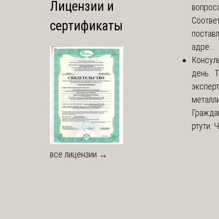
Лицензии и
вопроса
Соответ
сертификаты
постав
адре...
Консул
день. 
экспер
металли
Гражда
ртути. 
все лицензии →