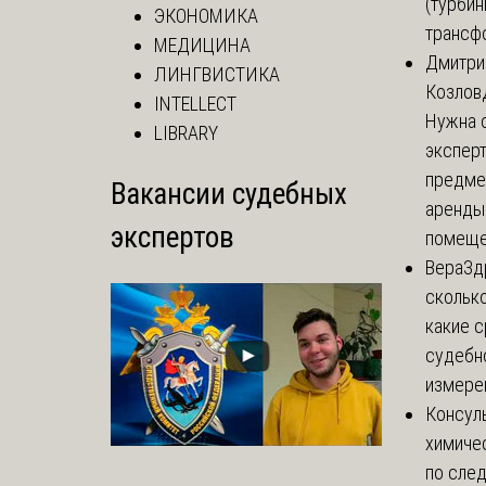
(турбин
ЭКОНОМИКА
трансф
МЕДИЦИНА
Дмитри
ЛИНГВИСТИКА
Козлов
INTELLECT
Нужна 
LIBRARY
эксперт
предме
Вакансии судебных
аренды
экспертов
помеще.
Вера
Зд
сколько
какие 
судебн
измерен
Консул
химиче
по сле