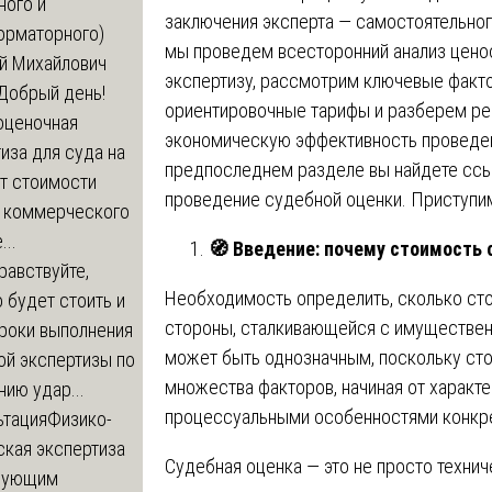
ного и
заключения эксперта — самостоятельного
орматорного)
мы проведем всесторонний анализ цено
й Михайлович
экспертизу, рассмотрим ключевые факт
Добрый день!
ориентировочные тарифы и разберем р
оценочная
экономическую эффективность проведен
иза для суда на
предпоследнем разделе вы найдете ссыл
т стоимости
проведение судебной оценки. Приступим
 коммерческого
..
🧭
Введение: почему стоимость с
равствуйте,
Необходимость определить, сколько сто
 будет стоить и
стороны, сталкивающейся с имущественн
сроки выполнения
может быть однозначным, поскольку ст
ой экспертизы по
множества факторов, начиная от характ
ию удар...
процессуальными особенностями конкре
ьтация
Физико-
ская экспертиза
Судебная оценка — это не просто техни
дующим