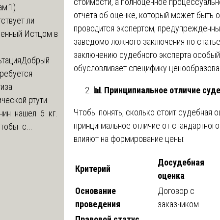
стоимости, а полноценное процессуальн
м:1)
отчета об оценке, который может быть 
ствует ли
проводится экспертом, предупрежденным
ленный Истцом в
заведомо ложного заключения по статье
заключению судебного эксперта особый 
ьтация
Добрый
обусловливает специфику ценообразован
Требуется
тиза
📊
Принципиальное отличие суде
ческой ртути.
Чтобы понять, сколько стоит судебная о
нин нашел 6 кг.
принципиальное отличие от стандартного
Чтобы с...
влияют на формирование цены:
Досудебная
Критерий
оценка
Основание
Договор с
проведения
заказчиком
Правовой статус