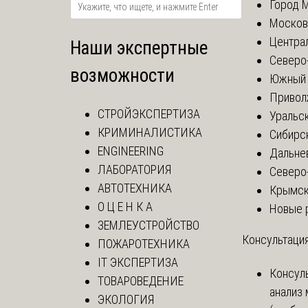
Город 
Москов
Центра
Наши экспертные
Северо
возможности
Южный 
Привол
СТРОЙЭКСПЕРТИЗА
Уральск
КРИМИНАЛИСТИКА
Сибирс
ENGINEERING
Дальне
ЛАБОРАТОРИЯ
Северо
АВТОТЕХНИКА
Крымск
О Ц Е Н К А
Новые 
ЗЕМЛЕУСТРОЙСТВО
Консультация
ПОЖАРОТЕХНИКА
IT ЭКСПЕРТИЗА
Консул
ТОВАРОВЕДЕНИЕ
анализ
ЭКОЛОГИЯ