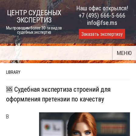
Skip
Наш офис открылся!
ЦЕНТР СУДЕБНЫХ
to
+7 (495) 666-5-666
ЭКСПЕРТИЗ
content
info@fse.ms
Мы проводим более 30-ти видов
судебных экспертиз
Заказать экспертизу
МЕНЮ
LIBRARY
🆘 Судебная экспертиза строений для
оформления претензии по качеству
В