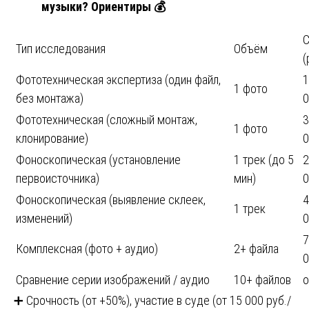
музыки? Ориентиры
💰
С
Тип исследования
Объём
(
Фототехническая экспертиза (один файл,
1
1 фото
без монтажа)
0
Фототехническая (сложный монтаж,
3
1 фото
клонирование)
0
Фоноскопическая (установление
1 трек (до 5
2
первоисточника)
мин)
0
Фоноскопическая (выявление склеек,
4
1 трек
изменений)
0
7
Комплексная (фото + аудио)
2+ файла
0
Сравнение серии изображений / аудио
10+ файлов
о
➕ Срочность (от +50%), участие в суде (от 15 000 руб./