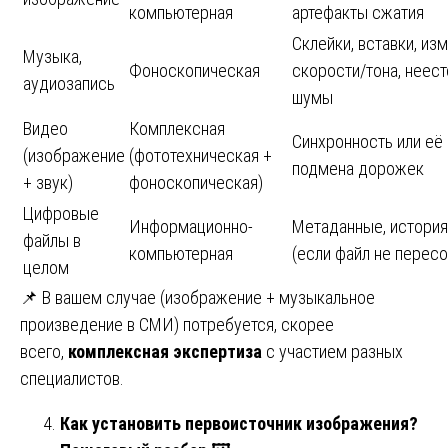
компьютерная
артефакты сжатия
Склейки, вставки, из
Музыка,
Фоноскопическая
скорости/тона, неес
аудиозапись
шумы
Видео
Комплексная
Синхронность или её
(изображение
(фототехническая +
подмена дорожек
+ звук)
фоноскопическая)
Цифровые
Информационно-
Метаданные, история
файлы в
компьютерная
(если файл не пересо
целом
📌 В вашем случае (изображение + музыкальное
произведение в СМИ) потребуется, скорее
всего,
комплексная экспертиза
с участием разных
специалистов.
Как установить первоисточник изображения?