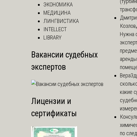
(турбин
ЭКОНОМИКА
трансф
МЕДИЦИНА
Дмитри
ЛИНГВИСТИКА
Козлов
INTELLECT
Нужна 
LIBRARY
эксперт
предме
Вакансии судебных
аренды
экспертов
помеще.
Вера
Зд
сколько
какие 
Лицензии и
судебн
измерен
сертификаты
Консул
химиче
по сле