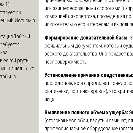
причиненных повреждений. В отличие от 
м:1)
или заинтересованными сторонами (напр
ствует ли
компанией), экспертиза, проведенная по
ленный Истцом в
исключительно его интересам и выполня
ьтация
Добрый
Формирование доказательной базы:
Э
Требуется
официальным документом, который суды
тиза
веского доказательства. Оно придает в
ческой ртути.
неопровержимость.
нин нашел 6 кг.
Установление причинно-следственных
Чтобы с...
последствия, но и определяет точную пр
сантехники, протечка кровли), что крит
лица.
Выявление полного объема ущерба:
Эк
(отслоившиеся обои, вздутый ламинат, пя
профессиональное оборудование (влагом