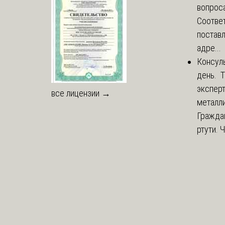
вопроса
Соответ
постав
адре...
Консул
день. 
экспер
все лицензии →
металли
Гражда
ртути. 