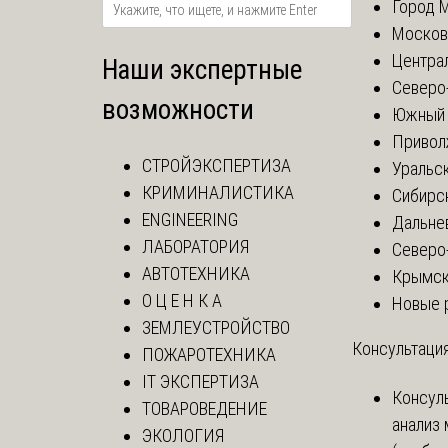
Город 
Москов
Центра
Наши экспертные
Северо
возможности
Южный 
Привол
СТРОЙЭКСПЕРТИЗА
Уральск
КРИМИНАЛИСТИКА
Сибирс
ENGINEERING
Дальне
ЛАБОРАТОРИЯ
Северо
АВТОТЕХНИКА
Крымск
О Ц Е Н К А
Новые 
ЗЕМЛЕУСТРОЙСТВО
Консультация
ПОЖАРОТЕХНИКА
IT ЭКСПЕРТИЗА
Консул
ТОВАРОВЕДЕНИЕ
анализ
ЭКОЛОГИЯ