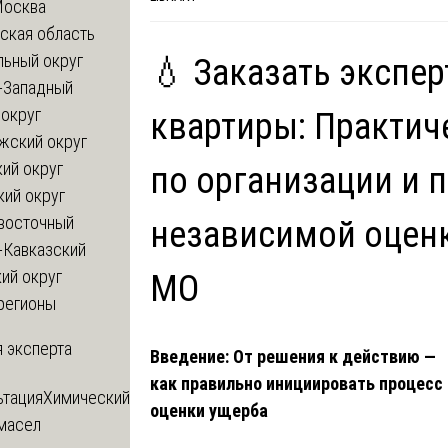
Москва
ская область
льный округ
💧 Заказать экспер
-Западный
округ
квартиры: Практич
жский округ
ий округ
по организации и 
кий округ
восточный
независимой оценк
-Кавказский
ий округ
МО
регионы
 эксперта
Введение: От решения к действию —
как правильно инициировать процесс
ьтация
Химический
оценки ущерба
 масел