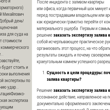
ного и
После инцидента с заливом квартиры
орматорного)
или офиса, когда первичный шок минует 
й Михайлович
перед пострадавшим владельцем или аре
Добрый день!
как юридически грамотно перейти от ко
оценочная
материального ущерба. Первым и самым
иза для суда на
решение
заказать экспертизу залива 
т стоимости
собой исчерпывающее практическое рук
 коммерческого
организовать этот процесс, на что обрат
..
результаты ожидать и почему своевреме
равствуйте,
краеугольным камнем успешного разреш
 будет стоить и
Сущность и цели процедуры: по
сроки выполнения
залива квартиры?
ой экспертизы по
ию удар...
Решение
заказать экспертизу залива 
ьтация
Физико-
осознанное действие, направленное на п
ская экспертиза
документально оформленного заключени
дующим