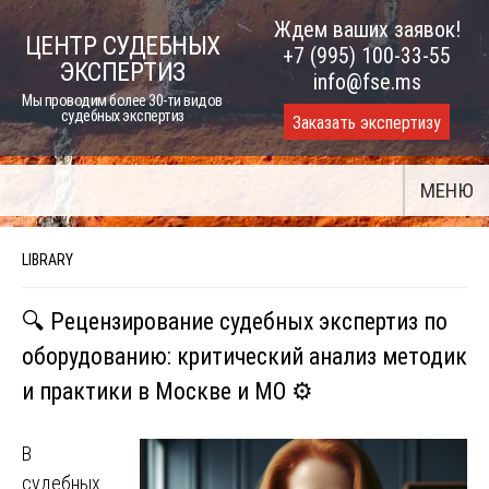
Skip
Ждем ваших заявок!
ЦЕНТР СУДЕБНЫХ
to
+7 (995) 100-33-55
ЭКСПЕРТИЗ
content
info@fse.ms
Мы проводим более 30-ти видов
судебных экспертиз
Заказать экспертизу
МЕНЮ
LIBRARY
🔍 Рецензирование судебных экспертиз по
оборудованию: критический анализ методик
и практики в Москве и МО ⚙️
В
судебных