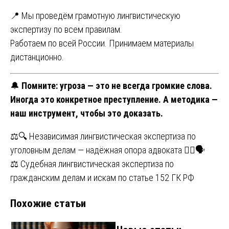
📍 Мы проведём грамотную лингвистическую
экспертизу по всем правилам.
Работаем по всей России. Принимаем материалы
дистанционно.
🔔
Помните: угроза — это не всегда громкие слова.
Иногда это конкретное преступление. А методика —
наш инструмент, чтобы это доказать.
Навигация
⚖️🔍 Независимая лингвистическая экспертиза по
уголовным делам — надёжная опора адвоката 🕵️‍♀️🗣️
по
⚖️ Судебная лингвистическая экспертиза по
записям
гражданским делам и искам по статье 152 ГК РФ
Похожие статьи