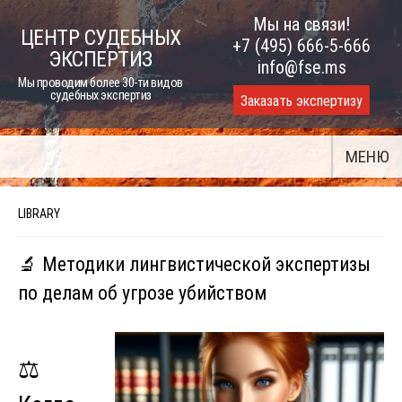
Skip
Мы на связи!
ЦЕНТР СУДЕБНЫХ
to
+7 (495) 666-5-666
ЭКСПЕРТИЗ
content
info@fse.ms
Мы проводим более 30-ти видов
судебных экспертиз
Заказать экспертизу
МЕНЮ
LIBRARY
🔬 Методики лингвистической экспертизы
по делам об угрозе убийством
⚖️