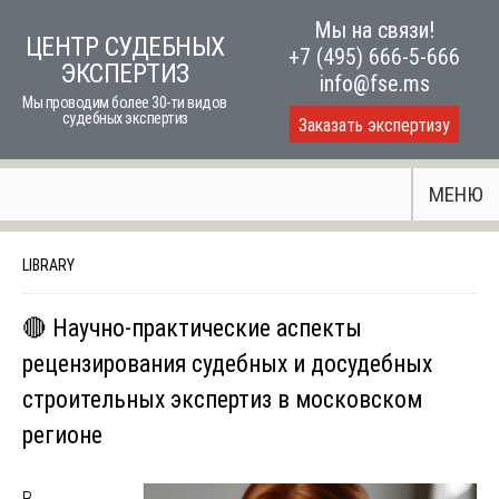
Skip
Мы на связи!
ЦЕНТР СУДЕБНЫХ
to
+7 (495) 666-5-666
ЭКСПЕРТИЗ
content
info@fse.ms
Мы проводим более 30-ти видов
судебных экспертиз
Заказать экспертизу
МЕНЮ
LIBRARY
🔴 Научно-практические аспекты
рецензирования судебных и досудебных
строительных экспертиз в московском
регионе
В