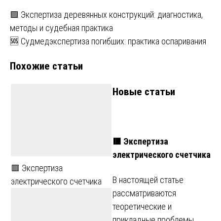
Навигация
🟩 Экспертиза деревянных конструкций: диагностика,
методы и судебная практика
по
🆘 Судмедэкспертиза погибших: практика оспаривания
записям
Похожие статьи
Новые статьи
🟥 Экспертиза
электрического счетчика
🟥 Экспертиза
В настоящей статье
электрического счетчика
рассматриваются
теоретические и
прикладные проблемы