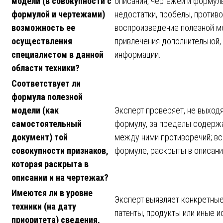
модели (в совокупности с
описания, чертежей и формул
формулой и чертежами)
недостатки, пробелы, против
возможность ее
воспроизведение полезной 
осуществления
привлечения дополнительной, 
специалистом в данной
информации.
области техники?
Соответствует ли
формула полезной
модели (как
Эксперт проверяет, не выходя
самостоятельный
формулу, за пределы содержа
документ) той
между ними противоречий; все
совокупности признаков,
формуле, раскрыты в описани
которая раскрыта в
описании и на чертежах?
Имеются ли в уровне
Эксперт выявляет конкретные
техники (на дату
патенты, продукты или иные 
приоритета) сведения,