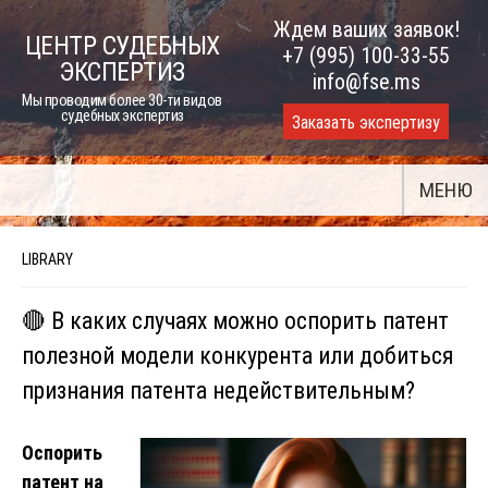
Skip
Ждем ваших заявок!
ЦЕНТР СУДЕБНЫХ
to
+7 (995) 100-33-55
ЭКСПЕРТИЗ
content
info@fse.ms
Мы проводим более 30-ти видов
судебных экспертиз
Заказать экспертизу
МЕНЮ
LIBRARY
🔴 В каких случаях можно оспорить патент
полезной модели конкурента или добиться
признания патента недействительным?
Оспорить
патент на