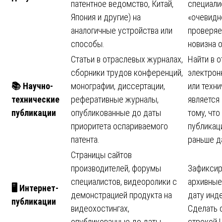
патентное ведомство, Китай,
специали
Япония и другие) на
«очевидн
аналогичные устройства или
проверяет
способы.
новизна о
Статьи в отраслевых журналах,
Найти в 
сборники трудов конференций,
электрон
📚
Научно-
монографии, диссертации,
или техн
технические
реферативные журналы,
является
публикации
опубликованные до даты
тому, что
приоритета оспариваемого
публикац
патента.
раньше д
Страницы сайтов
производителей, форумы
Зафиксир
специалистов, видеоролики с
архивные
🖥
️ Интернет-
демонстрацией продукта на
дату инд
публикации
видеохостингах,
Сделать 
опубликованные до даты
строкой U