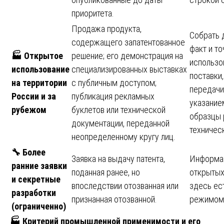
приоритета.
Продажа продукта,
Собрать 
содержащего запатентованное
факт и т
🏭
Открытое
решение; его демонстрация на
использо
использование
специализированных выставках
поставки,
на территории
с публичным доступом;
передачи
России и за
публикация рекламных
указание
рубежом
буклетов или технической
образцы 
документации, переданной
техническ
неопределенному кругу лиц.
🔧
Более
Заявка на выдачу патента,
Информац
ранние заявки
поданная ранее, но
открытых
и секретные
впоследствии отозванная или
здесь ес
разработки
признанная отозванной.
режимом 
(ограниченно)
🏭
Критерий промышленной применимости и его