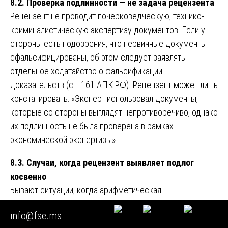
8.2. Проверка подлинности — не задача рецензента
Рецензент не проводит почерковедческую, технико-
криминалистическую экспертизу документов. Если у
стороны есть подозрения, что первичные документы
сфальсифицированы, об этом следует заявлять
отдельное ходатайство о фальсификации
доказательств (ст. 161 АПК РФ). Рецензент может лишь
констатировать: «Эксперт использовал документы,
которые со стороны выглядят непротиворечиво, однако
их подлинность не была проверена в рамках
экономической экспертизы».
8.3. Случаи, когда рецензент выявляет подлог
косвенно
Бывают ситуации, когда арифметическая
несогласованность указывает на подлог. Например,
info@fse.ms
эксперт ссылается на акт приема-передачи товара, но