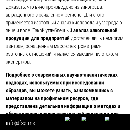
доказать, что вино произведено из винограда,
выращенного в заявленном регионе. Для этого
применяется изотопный анализ кислорода и углерода в
вине и воде. Такой углубленный
анализ алкогольной
продукции для предприятий
доступен лишь немногим
центрам, оснащенным масс-спектрометрами
изотопных отношений, и является высшим пилотажем
экспертизы.
Подробнее о современных научно-аналитических
подходах, используемых при исследовании
образцов, вы можете узнать, ознакомившись с
материалом на профильном ресурсе, где
представлена детальная информация о методах и
оборудовании:
анализ алкогольной продукции для
предприятий
. Этот источник содержит
info@fse.ms
расширенное описание нюансов пробоподготовки и