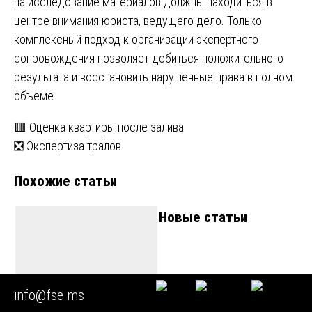
на исследование материалов должны находиться в
центре внимания юриста, ведущего дело. Только
комплексный подход к организации экспертного
сопровождения позволяет добиться положительного
результата и восстановить нарушенные права в полном
объеме
Навигация
🟥 Оценка квартиры после залива
❎ Экспертиза тралов
по
Похожие статьи
записям
Новые статьи
🟥 Экспертиза
info@fse.ms
электрического счетчика