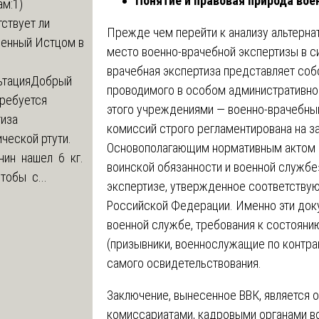
Понятие и правовая природа вое
м:1)
ствует ли
Прежде чем перейти к анализу альтерна
ленный Истцом в
место военно-врачебной экспертизы в с
врачебная экспертиза представляет соб
ьтация
Добрый
проводимого в особом административно
Требуется
этого учреждениями — военно-врачебны
тиза
комиссий строго регламентирована на з
ческой ртути.
Основополагающим нормативным актом 
нин нашел 6 кг.
воинской обязанности и военной службе
Чтобы с...
экспертизе, утвержденное соответству
Российской Федерации. Именно эти доку
военной службе, требования к состояни
(призывники, военнослужащие по контра
самого освидетельствования.
Заключение, вынесенное ВВК, является 
комиссариатами, кадровыми органами во