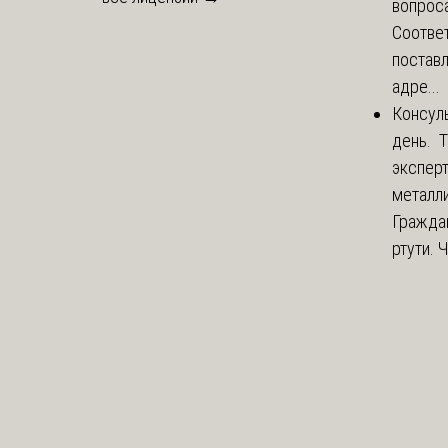
вопроса
Соответ
постав
адре...
Консул
день. 
экспер
металли
Гражда
ртути. 