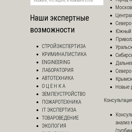
Москов
Центра
Наши экспертные
Северо
возможности
Южный 
Привол
СТРОЙЭКСПЕРТИЗА
Уральск
КРИМИНАЛИСТИКА
Сибирс
ENGINEERING
Дальне
ЛАБОРАТОРИЯ
Северо
АВТОТЕХНИКА
Крымск
О Ц Е Н К А
Новые 
ЗЕМЛЕУСТРОЙСТВО
Консультация
ПОЖАРОТЕХНИКА
IT ЭКСПЕРТИЗА
Консул
ТОВАРОВЕДЕНИЕ
анализ
ЭКОЛОГИЯ
(турбин