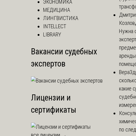
ЭКОНОМИКА
трансф
МЕДИЦИНА
Дмитри
ЛИНГВИСТИКА
Козлов
INTELLECT
Нужна 
LIBRARY
эксперт
предме
Вакансии судебных
аренды
экспертов
помеще.
Вера
Зд
сколько
какие 
Лицензии и
судебн
измерен
сертификаты
Консул
химиче
по сле
все лицензии →