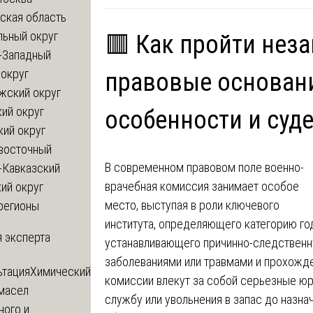
ская область
льный округ
🟥 Как пройти нез
-Западный
округ
правовые основан
жский округ
ий округ
особенности и суд
кий округ
восточный
В современном правовом поле военно-
-Кавказский
врачебная комиссия занимает особое
ий округ
место, выступая в роли ключевого
регионы
института, определяющего категорию го
 эксперта
устанавливающего причинно-следствен
заболеваниями или травмами и прохожд
ьтация
Химический
комиссии влекут за собой серьезные юр
 масел
службу или увольнения в запас до назна
ного и