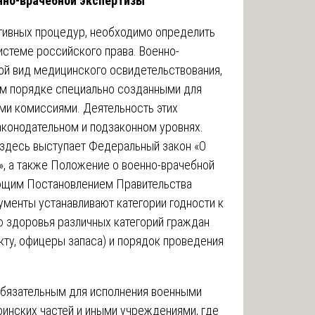
нно-врачебной экспертизы
тивных процедур, необходимо определить
истеме российского права. Военно-
ой вид медицинского освидетельствования,
м порядке специально созданными для
ми комиссиями. Деятельность этих
аконодательном и подзаконном уровнях.
здесь выступает Федеральный закон «О
», а также Положение о военно-врачебной
ющим Постановлением Правительства
менты устанавливают категории годности к
ю здоровья различных категорий граждан
кту, офицеры запаса) и порядок проведения
обязательным для исполнения военными
инских частей и иными учреждениями, где