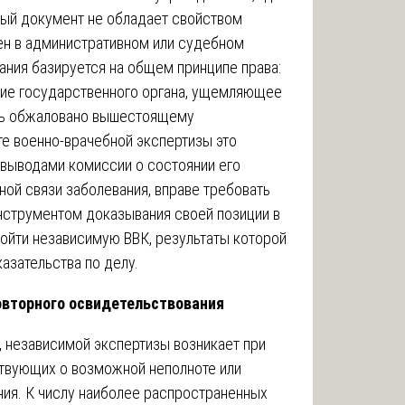
ный документ не обладает свойством
н в административном или судебном
ания базируется на общем принципе права:
вие государственного органа, ущемляющее
ть обжаловано вышестоящему
те военно-врачебной экспертизы это
с выводами комиссии о состоянии его
нной связи заболевания, вправе требовать
нструментом доказывания своей позиции в
ойти независимую ВВК, результаты которой
азательства по делу.
овторного освидетельствования
 независимой экспертизы возникает при
ствующих о возможной неполноте или
ия. К числу наиболее распространенных