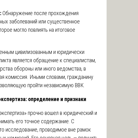
:
Обнаружение после прохождения
нных заболеваний или существенное
торое могло повлиять на итоговое
венным цивилизованным и юридически
икта является обращение к специалистам,
ства обороны или иного ведомства, в
ая комиссия. Иными словами, гражданину
озволяющую пройти независимую ВВК.
кспертиза: определение и признаки
экспертиза» прочно вошел в юридический и
нимать его точное содержание. С
то исследование, проводимое вне рамок
х комиссий. Его основная цель — получить