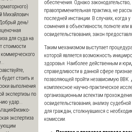
обеспечения. Однако законодательство,
орматорного)
правоприменительная практика, не рассм
й Михайлович
последней инстанции. В случаях, когда 
Добрый день!
сомнения в объективности, полноте или
оценочная
освидетельствования, закон предоставл
иза для суда на
т стоимости
Таким механизмом выступает процедура
 коммерческого
которой является возможность инициир
..
здоровья. Наиболее действенным и юр
равствуйте,
справедливости в данной сфере признае
 будет стоить и
позволяющей пройти независимую ВВК. 
сроки выполнения
комплексное научно-практическое иссл
ой экспертизы по
организационным аспектам прохождения
ию удар...
освидетельствования, анализу судебной
ьтация
Физико-
для граждан, столкнувшихся с необход
ская экспертиза
комиссии.
дующим